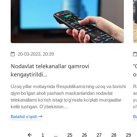
20-03-2023, 20:39
Nodavlat telekanallar qamrovi
“
kengaytirildi…
o
Uzoq yillar mobaynida Respublikamizning uzoq va borishi
Ra
qiyin boʼlgan aholi yashash maskanlaridan nodavlat
a
telekanallarni koʼrish istagi toʼgʼrisida koʼplab murojaatlar
y
kelib tushgan. Oʼzbekiston…
o
Batafsil o'qish
Ba
1
...
25
26
27
28
29