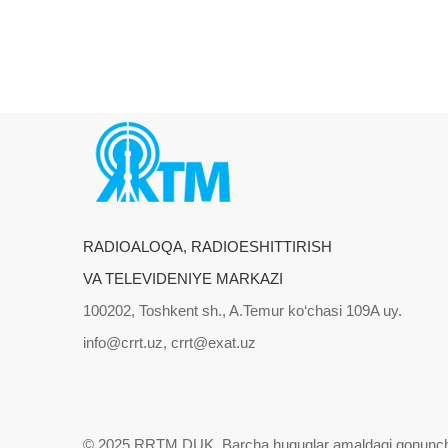
RADIOALOQA, RADIOESHITTIRISH
VA TELEVIDENIYE MARKAZI
100202, Toshkent sh., A.Temur ko‘chasi 109A uy.
info@crrt.uz, crrt@exat.uz
© 2025 RRTM DUK.
Barcha huquqlar amaldagi qonunch