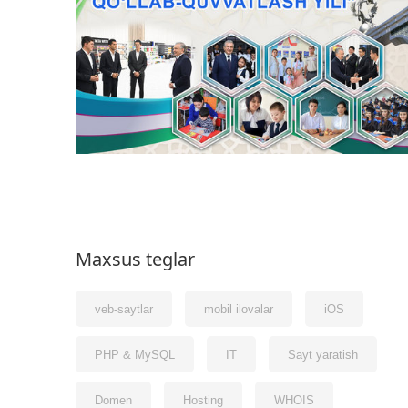
Maxsus teglar
veb-saytlar
mobil ilovalar
iOS
PHP & MySQL
IT
Sayt yaratish
Domen
Hosting
WHOIS