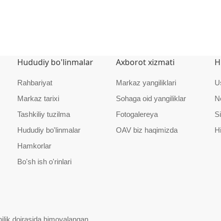
Hududiy bo'linmalar
Axborot xizmati
H
Rahbariyat
Markaz yangiliklari
U
Markaz tarixi
Sohaga oid yangiliklar
N
Tashkiliy tuzilma
Fotogalereya
Si
Hududiy bo'linmalar
OAV biz haqimizda
H
Hamkorlar
Bo'sh ish o'rinlari
ilik doirasida himoyalangan