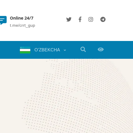
Online 24/7
(+998 71) 202 35 49
t.me/crrt_gup
info@crrt.uz
O'ZBEKCHA