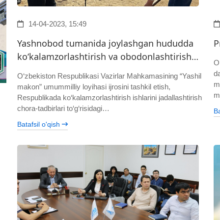
14-04-2023, 15:49
Yashnobod tumanida joylashgan hududda
P
ko‘kalamzorlashtirish va obodonlashtirish…
O
da
O‘zbekiston Respublikasi Vazirlar Mahkamasining “Yashil
m
makon” umummilliy loyihasi ijrosini tashkil etish,
m
Respublikada ko‘kalamzorlashtirish ishlarini jadallashtirish
chora-tadbirlari to‘g‘risidagi…
Ba
Batafsil o'qish