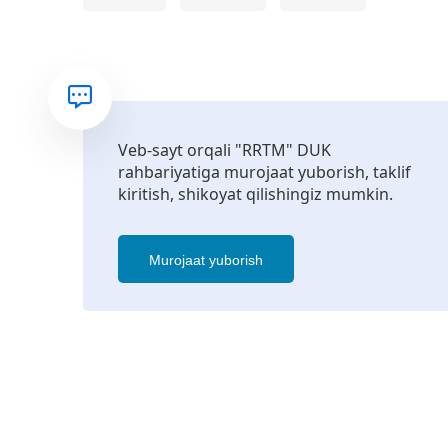
Veb-sayt orqali "RRTM" DUK
rahbariyatiga murojaat yuborish, taklif
kiritish, shikoyat qilishingiz mumkin.
Murojaat yuborish