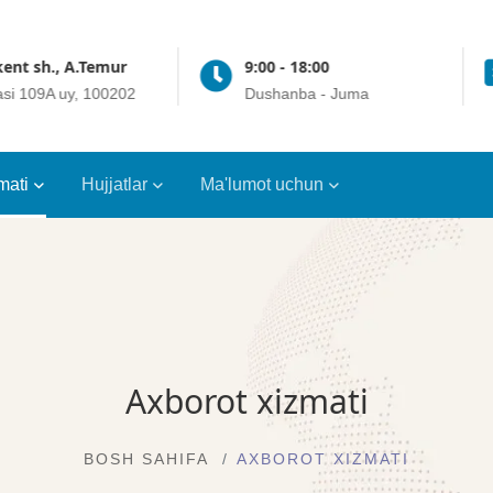
ent sh., A.Temur
9:00 - 18:00
asi 109A uy, 100202
Dushanba - Juma
mati
Hujjatlar
Ma'lumot uchun
Axborot xizmati
BOSH SAHIFA
AXBOROT XIZMATI