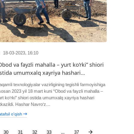
18-03-2023, 16:10
Obod va fayzli mahalla – yurt ko‘rki” shiori
stida umumxalq xayriya hashari…
qamli texnologiyalar vazirligining tegishli farmoyishiga
sosan 2023 yil 18 mart kuni “Obod va fayzli mahalla –
urt ko‘rki” shiori ostida umumxalq xayriya hashari
’tkazildi. Hashar Navro‘z…
tafsil o'qish
30
31
32
33
...
37