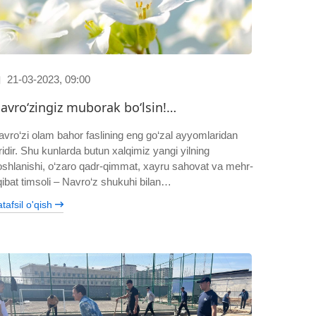
21-03-2023, 09:00
avro‘zingiz muborak bo‘lsin!…
avro‘zi olam bahor faslining eng go‘zal ayyomlaridan
ridir. Shu kunlarda butun xalqimiz yangi yilning
oshlanishi, o‘zaro qadr-qimmat, xayru sahovat va mehr-
qibat timsoli – Navro‘z shukuhi bilan…
tafsil o'qish