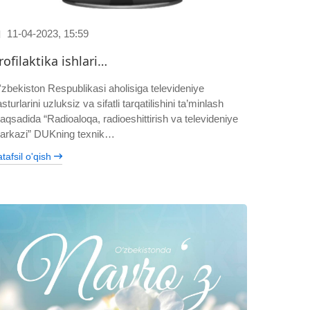
11-04-2023, 15:59
rofilaktika ishlari…
ʻzbekiston Respublikasi aholisiga televideniye
sturlarini uzluksiz va sifatli tarqatilishini ta’minlash
aqsadida “Radioaloqa, radioeshittirish va televideniye
arkazi” DUKning texnik…
tafsil o'qish