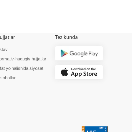
ujjatlar
Tez kunda
stav
ormativ-huquqiy hujjatlar
fat yo'nalishida siyosat
isobotlar