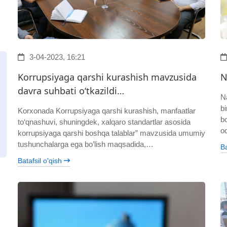
3-04-2023, 16:21
Korrupsiyaga qarshi kurashish mavzusida
N
davra suhbati o‘tkazildi…
N
bi
Korxonada Korrupsiyaga qarshi kurashish, manfaatlar
b
to‘qnashuvi, shuningdek, xalqaro standartlar asosida
o
korrupsiyaga qarshi boshqa talablar” mavzusida umumiy
tushunchalarga ega bo’lish maqsadida,…
Ba
Batafsil o'qish