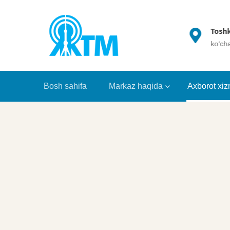
(+998 71) 202 35 49
Toshk
info@crrt.uz
ko‘ch
Bosh sahifa
Markaz haqida
Axborot xiz