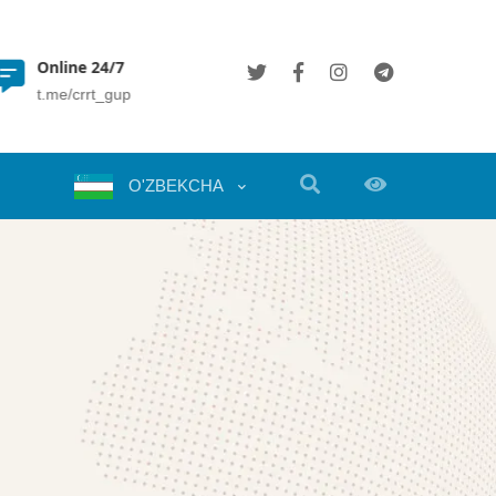
Online 24/7
(+998 71) 202 35 49
t.me/crrt_gup
info@crrt.uz
O'ZBEKCHA