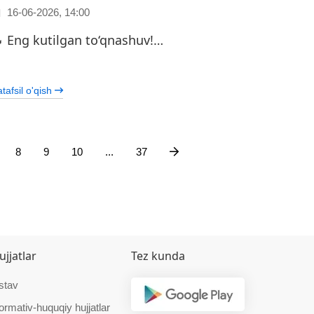
16-06-2026, 14:00
 Eng kutilgan to‘qnashuv!…
…
tafsil o'qish
8
9
10
...
37
ujjatlar
Tez kunda
stav
ormativ-huquqiy hujjatlar