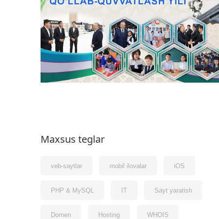
Maxsus teglar
veb-saytlar
mobil ilovalar
iOS
PHP & MySQL
IT
Sayt yaratish
Domen
Hosting
WHOIS