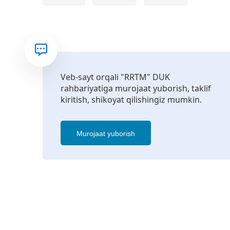
Veb-sayt orqali "RRTM" DUK
rahbariyatiga murojaat yuborish, taklif
kiritish, shikoyat qilishingiz mumkin.
Murojaat yuborish