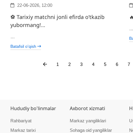
22-06-2026, 12:00
⚽️ Tarixiy matchni jonli efirda o‘tkazib

yubormang!…
…
Ba
Batafsil o'qish
1
2
3
4
5
6
7
Hududiy bo'linmalar
Axborot xizmati
H
Rahbariyat
Markaz yangiliklari
U
Markaz tarixi
Sohaga oid yangiliklar
N