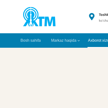
(+998 71) 202 35 49
Toshkent 
info@crrt.uz
ko‘chasi 
Bosh sahifa
Markaz haqida
Axborot xiz