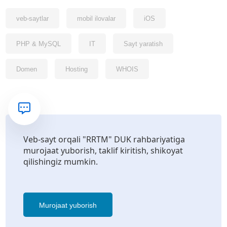
veb-saytlar
mobil ilovalar
iOS
PHP & MySQL
IT
Sayt yaratish
Domen
Hosting
WHOIS
Veb-sayt orqali "RRTM" DUK rahbariyatiga
murojaat yuborish, taklif kiritish, shikoyat
qilishingiz mumkin.
Murojaat yuborish