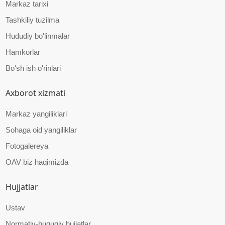
Markaz tarixi
Tashkiliy tuzilma
Hududiy bo'linmalar
Hamkorlar
Bo'sh ish o'rinlari
Axborot xizmati
Markaz yangiliklari
Sohaga oid yangiliklar
Fotogalereya
OAV biz haqimizda
Hujjatlar
Ustav
Normativ-huquqiy hujjatlar