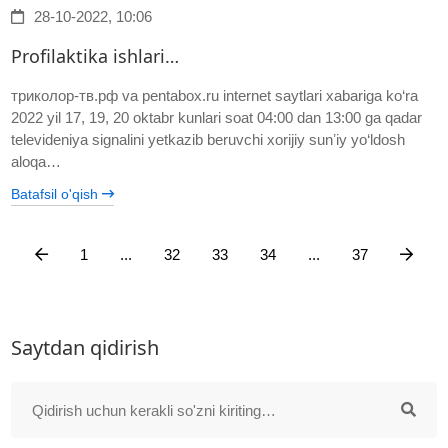
28-10-2022, 10:06
Profilaktika ishlari…
триколор-тв.рф va pentabox.ru internet saytlari xabariga ko‘ra
2022 yil 17, 19, 20 oktabr kunlari soat 04:00 dan 13:00 ga qadar
televideniya signalini yetkazib beruvchi xorijiy sunʼiy yo‘ldosh
aloqa…
Batafsil o'qish
1
...
32
33
34
...
37
Saytdan qidirish