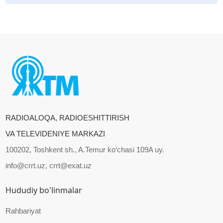
RADIOALOQA, RADIOESHITTIRISH
VA TELEVIDENIYE MARKAZI
100202, Toshkent sh., A.Temur ko‘chasi 109A uy.
info@crrt.uz, crrt@exat.uz
Hududiy bo'linmalar
Rahbariyat