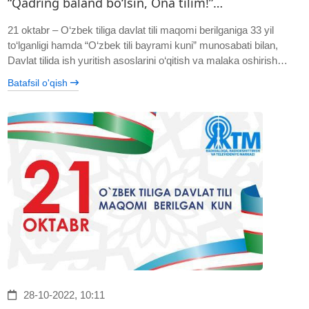
“Qadring baland bo‘lsin, Ona tilim!”…
21 oktabr – O‘zbek tiliga davlat tili maqomi berilganiga 33 yil
to‘lganligi hamda “O‘zbek tili bayrami kuni” munosabati bilan,
Davlat tilida ish yuritish asoslarini o‘qitish va malaka oshirish…
Batafsil o'qish
28-10-2022, 10:11