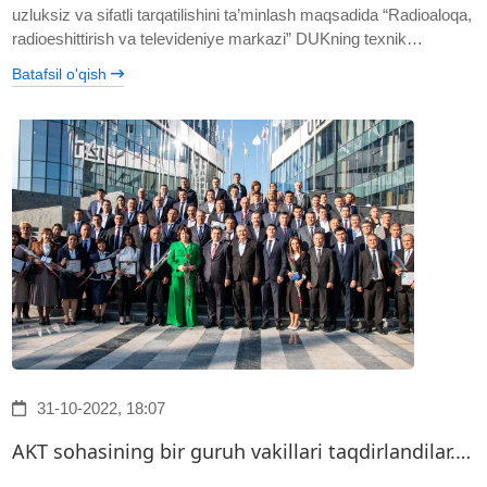
uzluksiz va sifatli tarqatilishini ta’minlash maqsadida “Radioaloqa,
radioeshittirish va televideniye markazi” DUKning texnik…
Batafsil o'qish
31-10-2022, 18:07
AKT sohasining bir guruh vakillari taqdirlandilar.…