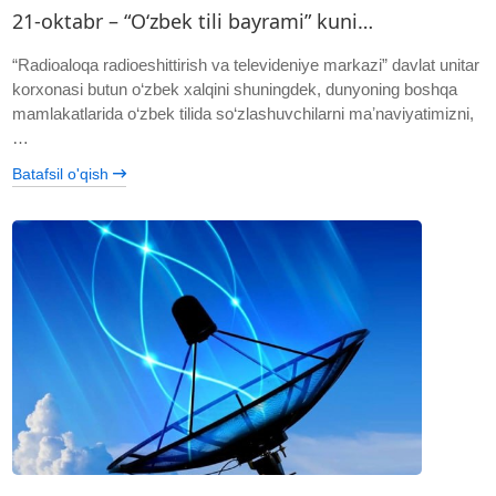
21-oktabr – “O‘zbek tili bayrami” kuni…
“Radioaloqa radioeshittirish va televideniye markazi” davlat unitar
korxonasi butun o‘zbek xalqini shuningdek, dunyoning boshqa
mamlakatlarida o‘zbek tilida so‘zlashuvchilarni maʼnaviyatimizni,
…
Batafsil o'qish