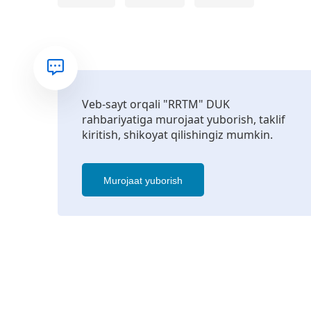
Veb-sayt orqali "RRTM" DUK
rahbariyatiga murojaat yuborish, taklif
kiritish, shikoyat qilishingiz mumkin.
Murojaat yuborish