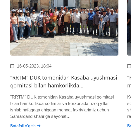
16-05-2023, 18:04
"RRTM" DUK tomonidan Kasaba uyushmasi
"
qo‘mitasi bilan hamkorlikda…
m
"RRTM" DUK tomonidan Kasaba uyushmasi qo‘mitasi
K
bilan hamkorlikda xodimlar va korxonada uzoq yillar
so
ishlab nafaqaga chiqqan mehnat faxriylarimiz uchun
s
Samarqand shahriga sayohat…
r
Batafsil o'qish
Ba