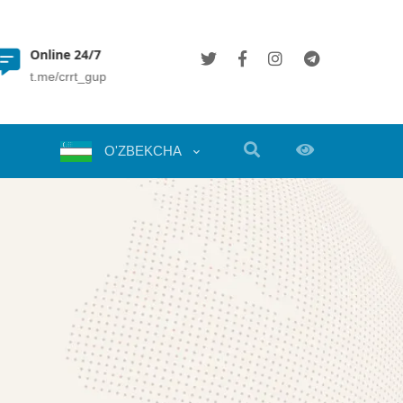
Online 24/7
(+998 71) 202 35 49
t.me/crrt_gup
info@crrt.uz
O'ZBEKCHA