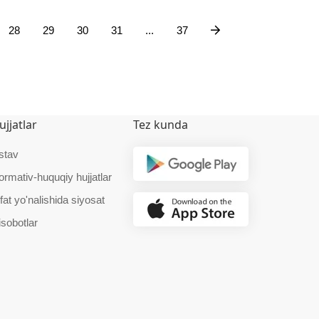
28
29
30
31
...
37
ujjatlar
Tez kunda
stav
ormativ-huquqiy hujjatlar
fat yo'nalishida siyosat
isobotlar