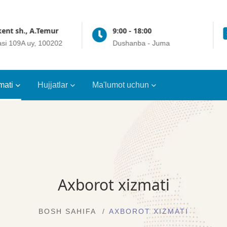
ent sh., A.Temur
9:00 - 18:00
asi 109A uy, 100202
Dushanba - Juma
mati
Hujjatlar
Ma'lumot uchun
Axborot xizmati
BOSH SAHIFA
AXBOROT XIZMATI