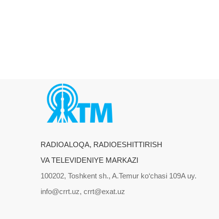
RADIOALOQA, RADIOESHITTIRISH
VA TELEVIDENIYE MARKAZI
100202, Toshkent sh., A.Temur ko‘chasi 109A uy.
info@crrt.uz, crrt@exat.uz