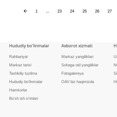
1
...
23
24
25
26
27
Hududiy bo'linmalar
Axborot xizmati
H
Rahbariyat
Markaz yangiliklari
U
Markaz tarixi
Sohaga oid yangiliklar
N
Tashkiliy tuzilma
Fotogalereya
Si
Hududiy bo'linmalar
OAV biz haqimizda
H
Hamkorlar
Bo'sh ish o'rinlari