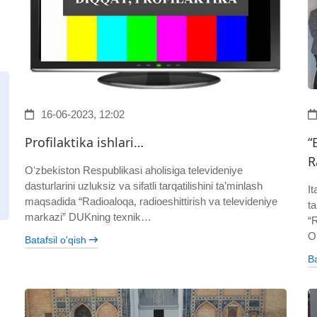
16-06-2023, 12:02
Profilaktika ishlari…
“
R
Oʻzbekiston Respublikasi aholisiga televideniye
dasturlarini uzluksiz va sifatli tarqatilishini ta’minlash
I
maqsadida “Radioaloqa, radioeshittirish va televideniye
ta
markazi” DUKning texnik…
“
O
Batafsil o'qish
Ba