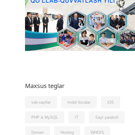
Maxsus teglar
veb-saytlar
mobil ilovalar
iOS
PHP & MySQL
IT
Sayt yaratish
Domen
Hosting
WHOIS