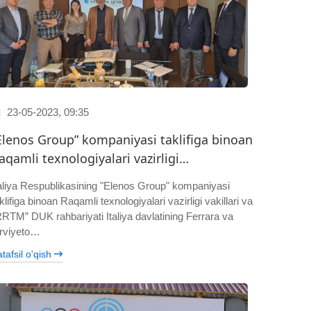
23-05-2023, 09:35
Elenos Group” kompaniyasi taklifiga binoan
aqamli texnologiyalari vazirligi…
taliya Respublikasining "Elenos Group" kompaniyasi
klifiga binoan Raqamli texnologiyalari vazirligi vakillari va
RRTM” DUK rahbariyati Italiya davlatining Ferrara va
rviyeto…
tafsil o'qish