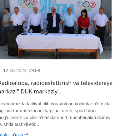
12-05-2023, 09:08
Radioaloqa, radioeshittirish va televideniye
arkazi" DUK markaziy…
orxonamizda faoliyat olib borayotgan xodimlar o‘rtasida
g‘lom turmush tarzini targ‘ibot qilish, sport bilan
hug‘ullanish va ular o‘rtasida sport musobaqalari doimiy
avishda tashkil etib…
tafsil o'qish