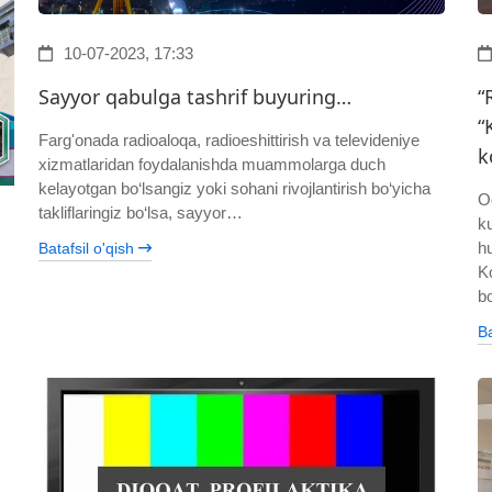
10-07-2023, 17:33
Sayyor qabulga tashrif buyuring…
“
“
Farg'onada radioaloqa, radioeshittirish va televideniye
k
xizmatlaridan foydalanishda muammolarga duch
kelayotgan bo‘lsangiz yoki sohani rivojlantirish bo‘yicha
O
takliflaringiz bo‘lsa, sayyor…
k
h
Batafsil o'qish
K
b
Ba