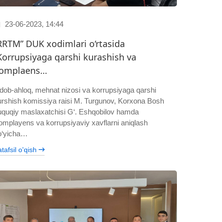
23-06-2023, 14:44
RRTM” DUK xodimlari o‘rtasida
Korrupsiyaga qarshi kurashish va
omplaens…
dob-ahloq, mehnat nizosi va korrupsiyaga qarshi
urshish komissiya raisi M. Turgunov, Korxona Bosh
uquqiy maslaxatchisi G‘. Eshqobilov hamda
omplayens va korrupsiyaviy xavflarni aniqlash
o‘yicha…
tafsil o'qish