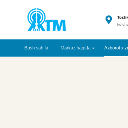
(+998 71) 202 35 49
Toshk
info@crrt.uz
ko‘ch
Bosh sahifa
Markaz haqida
Axborot xiz