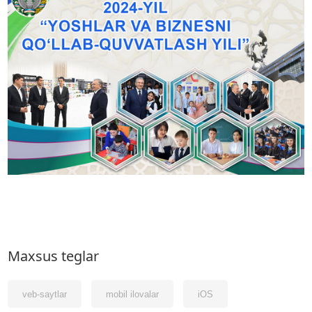
Maxsus teglar
veb-saytlar
mobil ilovalar
iOS