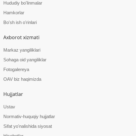
Hududiy bo'linmalar
Hamkorlar
Bo'sh ish o'rinlari
Axborot xizmati
Markaz yangiliklari
Sohaga oid yangiliklar
Fotogalereya
OAV biz haqimizda
Hujjatlar
Ustav
Normativ-huquqiy hujjatlar
Sifat yo'nalishida siyosat
Hisobotlar