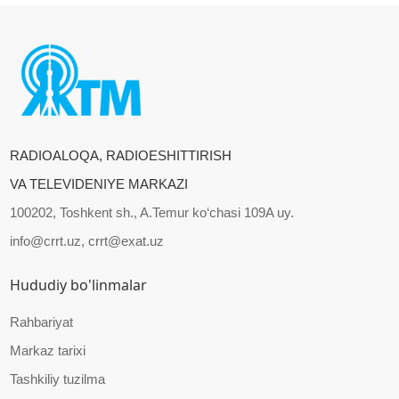
RADIOALOQA, RADIOESHITTIRISH
VA TELEVIDENIYE MARKAZI
100202, Toshkent sh., A.Temur ko‘chasi 109A uy.
info@crrt.uz, crrt@exat.uz
Hududiy bo'linmalar
Rahbariyat
Markaz tarixi
Tashkiliy tuzilma