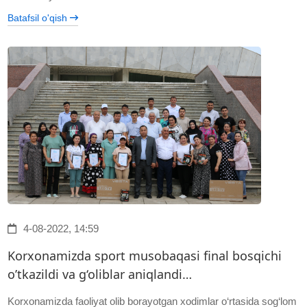
Batafsil o'qish
4-08-2022, 14:59
Korxonamizda sport musobaqasi final bosqichi
o’tkazildi va g‘oliblar aniqlandi…
Korxonamizda faoliyat olib borayotgan xodimlar o‘rtasida sog‘lom