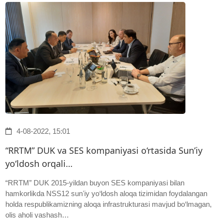
4-08-2022, 15:01
“RRTM” DUK va SES kompaniyasi o‘rtasida Sunʼiy
yo‘ldosh orqali…
“RRTM” DUK 2015-yildan buyon SES kompaniyasi bilan
hamkorlikda NSS12 sunʼiy yo‘ldosh aloqa tizimidan foydalangan
holda respublikamizning aloqa infrastrukturasi mavjud bo‘lmagan,
olis aholi yashash…