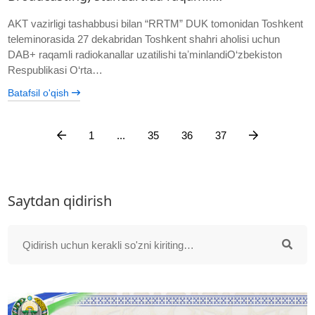
AKT vazirligi tashabbusi bilan “RRTM” DUK tomonidan Toshkent
teleminorasida 27 dekabridan Toshkent shahri aholisi uchun
DAB+ raqamli radiokanallar uzatilishi taʼminlandiO‘zbekiston
Respublikasi O‘rta…
Batafsil o'qish
1
...
35
36
37
Saytdan qidirish