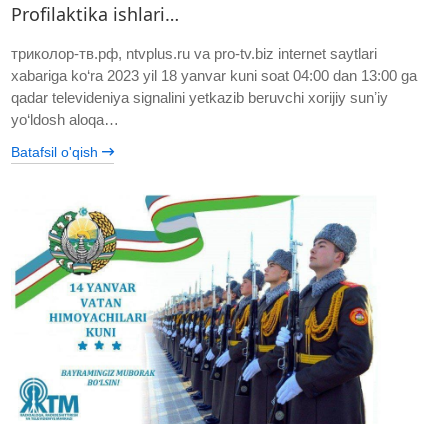
Profilaktika ishlari…
триколор-тв.рф, ntvplus.ru va pro-tv.biz internet saytlari
xabariga ko‘ra 2023 yil 18 yanvar kuni soat 04:00 dan 13:00 ga
qadar televideniya signalini yetkazib beruvchi xorijiy sunʼiy
yo‘ldosh aloqa…
Batafsil o'qish