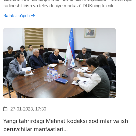
radioeshittirish va televideniye markazi” DUKning texnik…
Batafsil o'qish
27-01-2023, 17:30
Yangi tahrirdagi Mehnat kodeksi xodimlar va ish
beruvchilar manfaatlari…