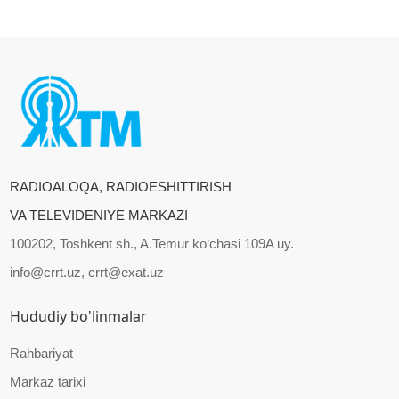
RADIOALOQA, RADIOESHITTIRISH
VA TELEVIDENIYE MARKAZI
100202, Toshkent sh., A.Temur ko‘chasi 109A uy.
info@crrt.uz, crrt@exat.uz
Hududiy bo'linmalar
Rahbariyat
Markaz tarixi