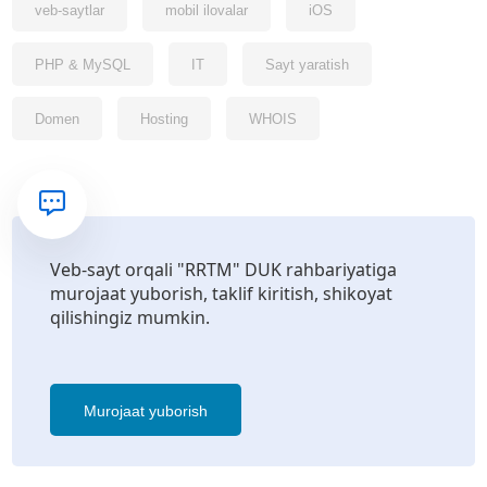
veb-saytlar
mobil ilovalar
iOS
PHP & MySQL
IT
Sayt yaratish
Domen
Hosting
WHOIS
Veb-sayt orqali "RRTM" DUK rahbariyatiga
murojaat yuborish, taklif kiritish, shikoyat
qilishingiz mumkin.
Murojaat yuborish