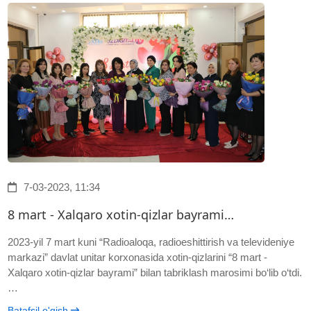
7-03-2023, 11:34
8 mart - Xalqaro xotin-qizlar bayrami…
2023-yil 7 mart kuni “Radioaloqa, radioeshittirish va televideniye
markazi” davlat unitar korxonasida xotin-qizlarini “8 mart -
Xalqaro xotin-qizlar bayrami” bilan tabriklash marosimi bo‘lib o‘tdi.
…
Batafsil o'qish