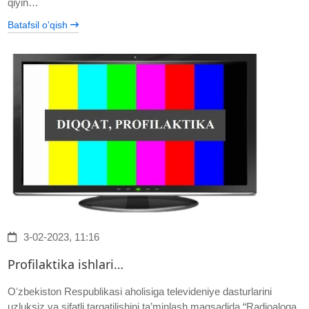
qiyin…
Batafsil o'qish
3-02-2023, 11:16
Profilaktika ishlari…
Oʻzbekiston Respublikasi aholisiga televideniye dasturlarini
uzluksiz va sifatli tarqatilishini ta’minlash maqsadida “Radioaloqa,