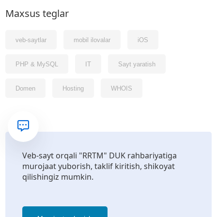
Maxsus teglar
veb-saytlar
mobil ilovalar
iOS
PHP & MySQL
IT
Sayt yaratish
Domen
Hosting
WHOIS
Veb-sayt orqali "RRTM" DUK rahbariyatiga
murojaat yuborish, taklif kiritish, shikoyat
qilishingiz mumkin.