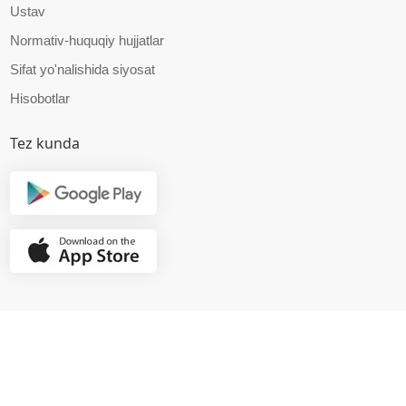
Ustav
Normativ-huquqiy hujjatlar
Sifat yo'nalishida siyosat
Hisobotlar
Tez kunda
© 2025 RRTM DUK.
Barcha huquqlar amaldagi qonunchilik doirasida himoyalangan