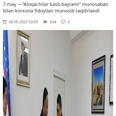
7-may —“Aloqachilar kasb bayrami” munosabati
bilan korxona fidoyilari munosib taqdirlandi
08.05.2023 03:59
634
0