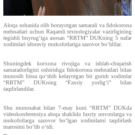
Aloqa sohasida olib borayotgan samarali va fidokorona
mehnatlari uchun Raqamli texnologiyalar vazirligining
tegishli buyrug‘iga asosan “RRTM” DUKning 5 nafar
xodimlari idoraviy mukofotlariga sazovor bo‘ldilar.
Shuningdek korxona rivojiga va ishlab-chiqarish
samaradorligini oshirishga fidokorona mehnatlari bilan
munosib hissa qo‘shib kelayotgan bir guruh xodimlar
“RRTM” DUKning “Faxriy yorlig‘i” bilan
taqdirlandilar.
Shu munosabat bilan 7-may kuni “RRTM” DUKda
videokonferensiya aloqa shaklida faxriy unvonlarga va
mukofotlarga sazovor bo‘lgan xodimlarni taqdirlash
marosimi bo‘lib o‘tdi.