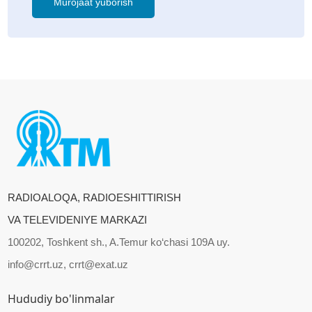
Murojaat yuborish
RADIOALOQA, RADIOESHITTIRISH
VA TELEVIDENIYE MARKAZI
100202, Toshkent sh., A.Temur ko‘chasi 109A uy.
info@crrt.uz, crrt@exat.uz
Hududiy bo'linmalar