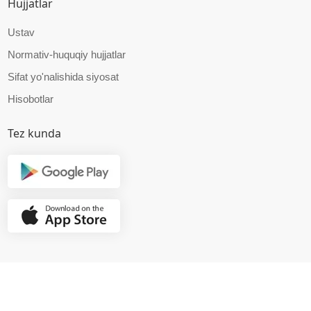
Hujjatlar
Ustav
Normativ-huquqiy hujjatlar
Sifat yo'nalishida siyosat
Hisobotlar
Tez kunda
© 2025 RRTM DUK.
Barcha huquqlar amaldagi qonunchilik doirasida himoyalangan