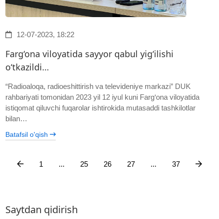
12-07-2023, 18:22
Farg‘ona viloyatida sayyor qabul yig‘ilishi
o‘tkazildi…
“Radioaloqa, radioeshittirish va televideniye markazi” DUK
rahbariyati tomonidan 2023 yil 12 iyul kuni Farg‘ona viloyatida
istiqomat qiluvchi fuqarolar ishtirokida mutasaddi tashkilotlar
bilan…
Batafsil o'qish
1
...
25
26
27
...
37
Saytdan qidirish