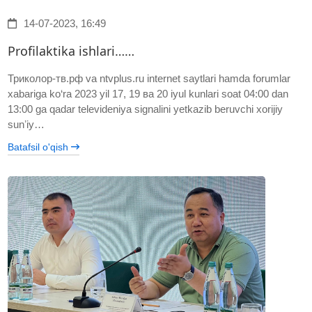
14-07-2023, 16:49
Profilaktika ishlari……
Триколор-тв.рф va ntvplus.ru internet saytlari hamda forumlar
xabariga ko‘ra 2023 yil 17, 19 ва 20 iyul kunlari soat 04:00 dan
13:00 ga qadar televideniya signalini yetkazib beruvchi xorijiy
sunʼiy…
Batafsil o'qish