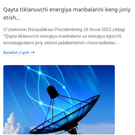
Qayta tiklanuvchi energiya manbalarini keng joriy
etish…
O’zbekiston Respublikasi Prezidentining 16 fevral 2023 yildagi
“Qayta tiklanuvchi energiya manbalarini va energiya tejovchi
texnologiyalarni joriy etishni jadallashtirish chora-tadbirlari…
Batafsil o'qish