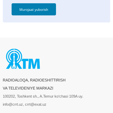
Murojaat yuborish
RADIOALOQA, RADIOESHITTIRISH
VA TELEVIDENIYE MARKAZI
100202, Toshkent sh., A.Temur ko‘chasi 109A uy.
info@crrt.uz, crrt@exat.uz