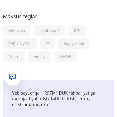
Maxsus teglar
veb-saytlar
mobil ilovalar
iOS
PHP & MySQL
IT
Sayt yaratish
Domen
Hosting
WHOIS
Veb-sayt orqali "RRTM" DUK rahbariyatiga
murojaat yuborish, taklif kiritish, shikoyat
qilishingiz mumkin.