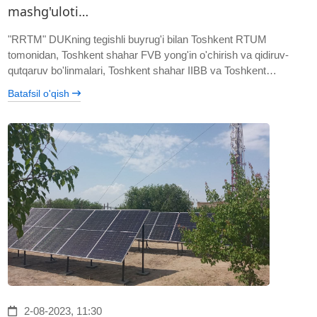
mashg'uloti…
"RRTM" DUKning tegishli buyrug'i bilan Toshkent RTUM
tomonidan, Toshkent shahar FVB yong'in o'chirish va qidiruv-
qutqaruv bo'linmalari, Toshkent shahar IIBB va Toshkent…
Batafsil o'qish
2-08-2023, 11:30