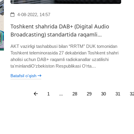
4-08-2022, 14:57
Toshkent shahrida DAB+ (Digital Audio
Broadcasting) standartida raqamli…
AKT vazirligi tashabbusi bilan “RRTM” DUK tomonidan
Toshkent teleminorasida 27 dekabridan Toshkent shahri
aholisi uchun DAB+ raqamli radiokanallar uzatilishi
taʼminlandiO‘zbekiston Respublikasi O‘rta…
Batafsil o'qish
1
...
28
29
30
31
3