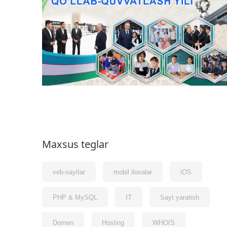
Maxsus teglar
veb-saytlar
mobil ilovalar
iOS
PHP & MySQL
IT
Sayt yaratish
Domen
Hosting
WHOIS