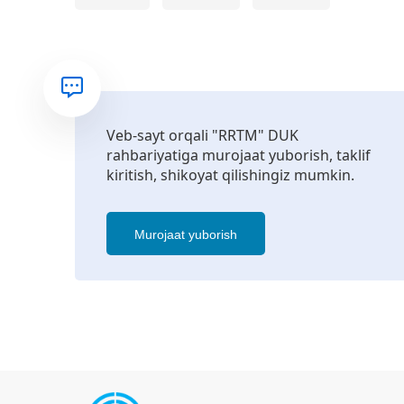
Veb-sayt orqali "RRTM" DUK
rahbariyatiga murojaat yuborish, taklif
kiritish, shikoyat qilishingiz mumkin.
Murojaat yuborish