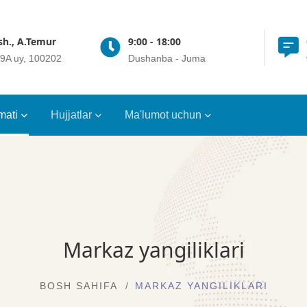
9:00 - 18:00
Online 24/7
Dushanba - Juma
t.me/crrt_gup
mati
Hujjatlar
Ma'lumot uchun
Markaz yangiliklari
BOSH SAHIFA
MARKAZ YANGILIKLARI