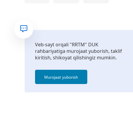
Veb-sayt orqali "RRTM" DUK
rahbariyatiga murojaat yuborish, taklif
kiritish, shikoyat qilishingiz mumkin.
Murojaat yuborish