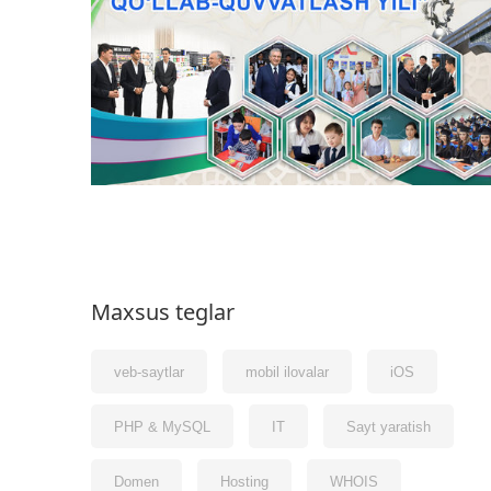
Maxsus teglar
veb-saytlar
mobil ilovalar
iOS
PHP & MySQL
IT
Sayt yaratish
Domen
Hosting
WHOIS