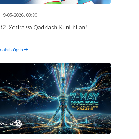
9-05-2026, 09:30
🇿 Xotira va Qadrlash Kuni bilan!…
…
tafsil o'qish