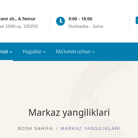
ent sh., A.Temur
9:00 - 18:00
asi 109A uy, 100202
Dushanba - Juma
mati
Hujjatlar
Ma'lumot uchun
Markaz yangiliklari
BOSH SAHIFA
MARKAZ YANGILIKLARI