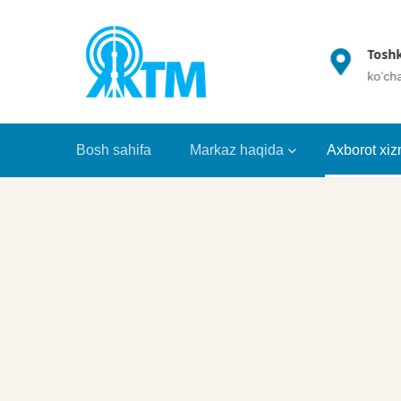
(+998 71) 202 35 49
Toshk
info@crrt.uz
ko‘ch
Bosh sahifa
Markaz haqida
Axborot xiz