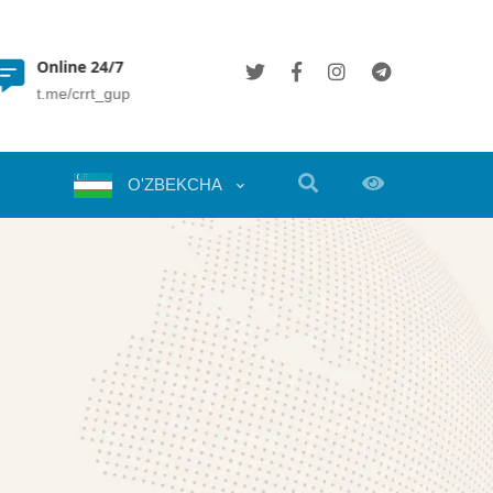
Online 24/7
(+998 71) 202 35 49
t.me/crrt_gup
info@crrt.uz
O'ZBEKCHA