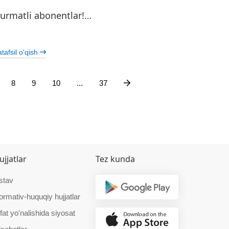
urmatli abonentlar!…
…
tafsil o'qish
8
9
10
...
37
ujjatlar
Tez kunda
stav
ormativ-huquqiy hujjatlar
fat yo'nalishida siyosat