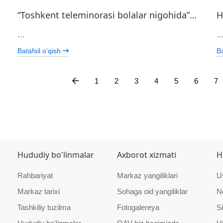
“Toshkent teleminorasi bolalar nigohida”…
H
…
Batafsil o'qish
Ba
1
2
3
4
5
6
7
Hududiy bo'linmalar
Axborot xizmati
H
Rahbariyat
Markaz yangiliklari
U
Markaz tarixi
Sohaga oid yangiliklar
N
Tashkiliy tuzilma
Fotogalereya
Si