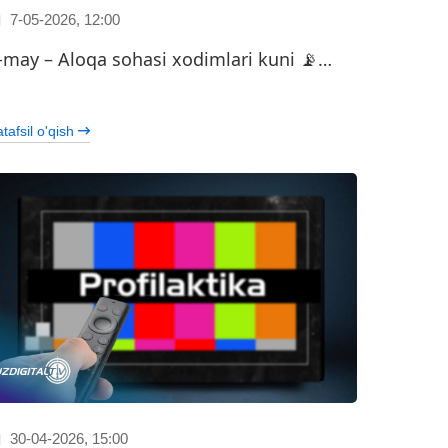
7-05-2026, 12:00
-may – Aloqa sohasi xodimlari kuni 📡…
…
tafsil o'qish
30-04-2026, 15:00