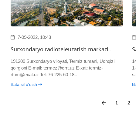
7-09-2022, 10:43
Surxondaryo radioteleuzatish markazi…
S
191200 Surxondaryo viloyati, Termiz tumani, Uchqizil
1
qo‘rg‘oni E-mail: termez@crrt.uz E-xat: termiz-
1
rtum@exat.uz Tel: 76-225-60-18…
s
Batafsil o'qish
Ba
1
2