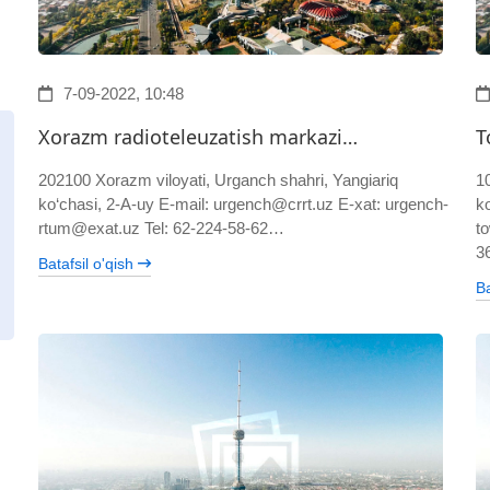
7-09-2022, 10:48
Xorazm radioteleuzatish markazi…
T
202100 Xorazm viloyati, Urganch shahri, Yangiariq
1
ko‘chasi, 2-A-uy E-mail: urgench@crrt.uz E-xat: urgench-
k
rtum@exat.uz Tel: 62-224-58-62…
t
3
Batafsil o'qish
Ba