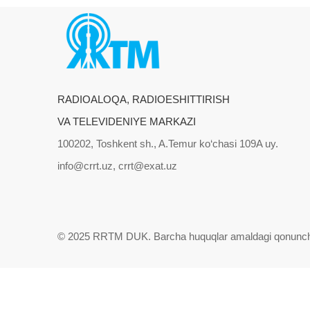
RADIOALOQA, RADIOESHITTIRISH
VA TELEVIDENIYE MARKAZI
100202, Toshkent sh., A.Temur ko‘chasi 109A uy.
info@crrt.uz, crrt@exat.uz
© 2025 RRTM DUK.
Barcha huquqlar amaldagi qonunch