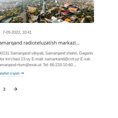
7-09-2022, 10:41
amarqand radioteluzatish markazi…
40131 Samarqand viloyati, Samarqand shahri, Gagarin
-tor ko‘chasi 13-uy E-mail: samarkand@crrt.uz E-xat:
amarqand-rtum@exat.uz Tel: 66-233-10-60…
tafsil o'qish
3