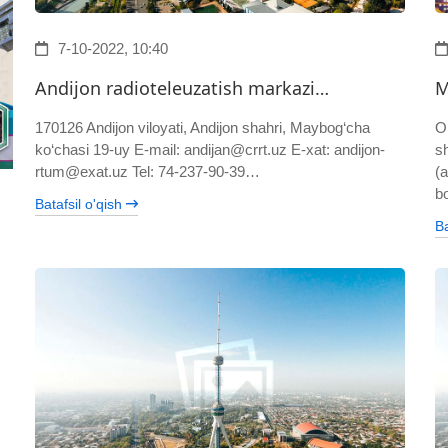
7-10-2022, 10:40
Andijon radioteleuzatish markazi…
M
170126 Andijon viloyati, Andijon shahri, Maybog‘cha
Oi
ko‘chasi 19-uy E-mail: andijan@crrt.uz E-xat: andijon-
sh
rtum@exat.uz Tel: 74-237-90-39…
(a
b
Batafsil o'qish
Ba