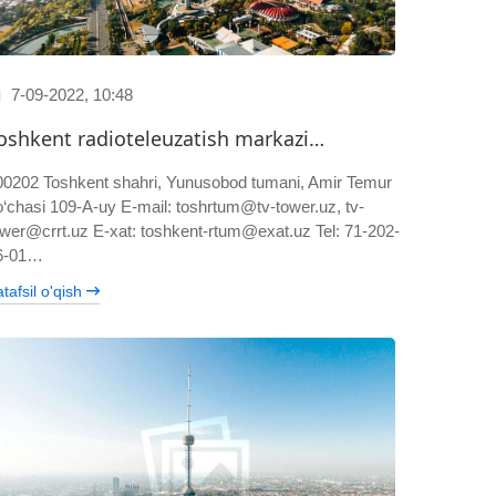
7-09-2022, 10:48
oshkent radioteleuzatish markazi…
00202 Toshkent shahri, Yunusobod tumani, Amir Temur
o‘chasi 109-A-uy E-mail: toshrtum@tv-tower.uz, tv-
ower@crrt.uz E-xat: toshkent-rtum@exat.uz Tel: 71-202-
6-01…
tafsil o'qish