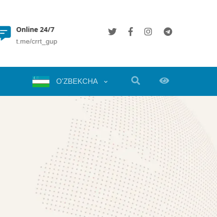
Online 24/7
(+998 71) 202 35 49
t.me/crrt_gup
info@crrt.uz
O'ZBEKCHA