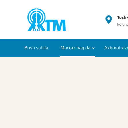
(+998 71) 202 35 49
Toshk
info@crrt.uz
ko‘ch
Bosh sahifa
Markaz haqida
Axborot xiz