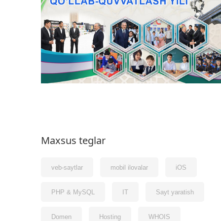
Maxsus teglar
veb-saytlar
mobil ilovalar
iOS
PHP & MySQL
IT
Sayt yaratish
Domen
Hosting
WHOIS