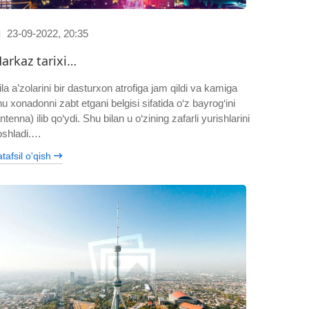
23-09-2022, 20:35
arkaz tarixi…
la a’zolarini bir dasturxon atrofiga jam qildi va kamiga
u xonadonni zabt etgani belgisi sifatida o‘z bayrog‘ini
ntenna) ilib qo‘ydi. Shu bilan u o‘zining zafarli yurishlarini
oshladi.…
tafsil o'qish