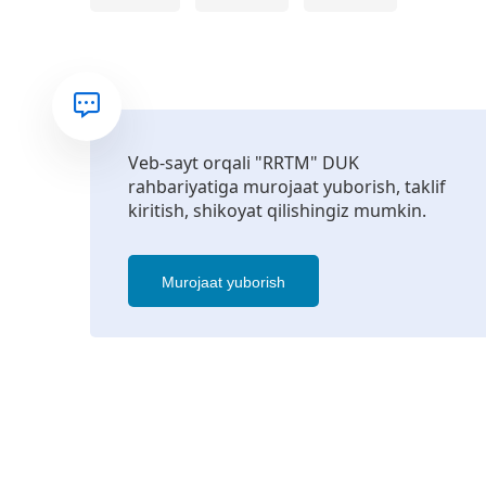
Veb-sayt orqali "RRTM" DUK
rahbariyatiga murojaat yuborish, taklif
kiritish, shikoyat qilishingiz mumkin.
Murojaat yuborish