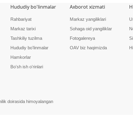
Hududiy bo'linmalar
Axborot xizmati
H
Rahbariyat
Markaz yangiliklari
U
Markaz tarixi
Sohaga oid yangiliklar
N
Tashkiliy tuzilma
Fotogalereya
Si
Hududiy bo'linmalar
OAV biz haqimizda
H
Hamkorlar
Bo'sh ish o'rinlari
ilik doirasida himoyalangan