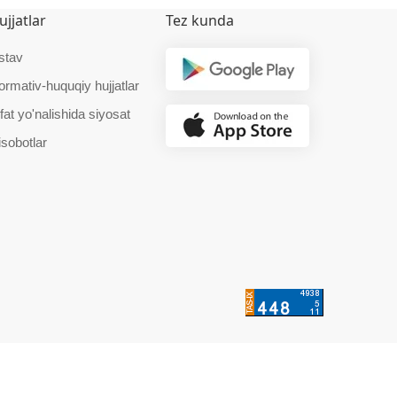
ujjatlar
Tez kunda
stav
ormativ-huquqiy hujjatlar
fat yo'nalishida siyosat
isobotlar