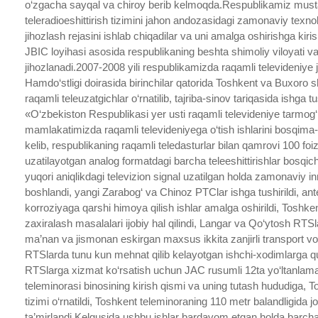
o‘zgacha sayqal va chiroy berib kelmoqda.Respublikamiz mustaq
teleradioeshittirish tizimini jahon andozasidagi zamonaviy texn
jihozlash rejasini ishlab chiqadilar va uni amalga oshirishga ki
JBIC loyihasi asosida respublikaning beshta shimoliy viloyati v
jihozlanadi.2007-2008 yili respublikamizda raqamli televideniye 
Hamdo‘stligi doirasida birinchilar qatorida Toshkent va Buxoro s
raqamli teleuzatgichlar o‘rnatilib, tajriba-sinov tariqasida ishga tushi
«O‘zbekiston Respublikasi yer usti raqamli televideniye tarmog‘ini
mamlakatimizda raqamli televideniyega o‘tish ishlarini bosqima-
kelib, respublikaning raqamli teledasturlar bilan qamrovi 100 foizg
uzatilayotgan analog formatdagi barcha teleeshittirishlar bosqich
yuqori aniqlikdagi televizion signal uzatilgan holda zamonaviy i
boshlandi, yangi Zarabog‘ va Chinoz PTClar ishga tushirildi, a
korroziyaga qarshi himoya qilish ishlar amalga oshirildi, Toshke
zaxiralash masalalari ijobiy hal qilindi, Langar va Qo‘ytosh RT
ma’nan va jismonan eskirgan maxsus ikkita zanjirli transport vosi
RTSlarda tunu kun mehnat qilib kelayotgan ishchi-xodimlarga qul
RTSlarga xizmat ko‘rsatish uchun JAC rusumli 12ta yo‘ltanlamas 
teleminorasi binosining kirish qismi va uning tutash hududiga, T
tizimi o‘rnatildi, Toshkent teleminoraning 110 metr balandligid
ta’mirlandi.
Kelgusida ushbu ishlar bardavom etgan holda barcha 