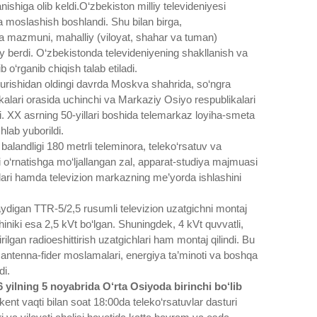
higa olib keldi.O‘zbekiston milliy televideniyesi
ga moslashish boshlandi. Shu bilan birga,
 va mazmuni, mahalliy (viloyat, shahar va tuman)
ro‘y berdi. O‘zbekistonda televideniyening shakllanish va
b o‘rganib chiqish talab etiladi.
on urishidan oldingi davrda Moskva shahrida, so‘ngra
ikalari orasida uchinchi va Markaziy Osiyo respublikalari
irdi. XX asrning 50-yillari boshida telemarkaz loyiha-smeta
hlab yuborildi.
 balandligi 180 metrli teleminora, teleko‘rsatuv va
ini o‘rnatishga mo‘ljallangan zal, apparat-studiya majmuasi
imlari hamda televizion markazning me’yorda ishlashini
aydigan TTR-5/2,5 rusumli televizion uzatgichni montaj
hiniki esa 2,5 kVt bo‘lgan. Shuningdek, 4 kVt quvvatli,
ilgan radioeshittirish uzatgichlari ham montaj qilindi. Bu
i, antenna-fider moslamalari, energiya ta’minoti va boshqa
di.
 yilning 5 noyabrida O‘rta Osiyoda birinchi bo‘lib
ent vaqti bilan soat 18:00da teleko‘rsatuvlar dasturi