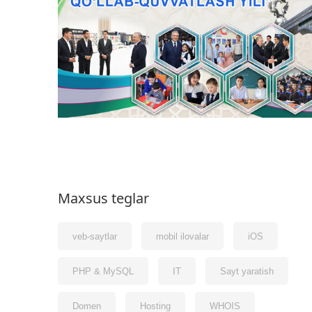
Maxsus teglar
veb-saytlar
mobil ilovalar
iOS
PHP & MySQL
IT
Sayt yaratish
Domen
Hosting
WHOIS