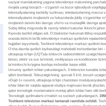
vaziyat mamlakatning yagona televideniye makonining parchalanis
rivojida yangi bosqich – o‘zgarish va bozor iqtisodiyoti voqeligi
telestudiyalarning tashkiliy tuzilmasi, teledasturlarning mavzui
telestudiyalarini rivojlanishi va hokazolarda jiddiy o‘zgarishlar 
rivojlanish tarixini ikki davrga: sho‘ro va mustaqillik davriga ajrati
Sobiq ittifoq miqyosida ilk rasmiy teleko‘rsatuvlar Ikkinchi jah
Kiyevda tashkil etilgan edi. O‘zbekiston hukumati ittifoq respubl
orasida birinchi bo‘lib televideniye markazi qurilishini rejalasht
hujjatlari tayyorlanib, Toshkent televideniye markazi qurilishi bos
O‘sha davrda qurilish loyihasidagi mahobatli inshootlardan biri –
ultraqisqa to‘lqin (UQT)da ishlovchi radioeshittirish uzatgichlar
binosi, elektr va suv ta’minoti, ventilyasiya va konditsioner tiz
ta’minlovchi ko‘pgina boshqa inshootlar barpo etildi.
Umumiy qurilish ishlari yakunlangach, 3-televizion kanalda ishl
qilish boshlandi. Teleuzatgichning quvvati 5 kVt, tovush uzatgic
«Dojd-1» rusumli, ultraqisqa to‘lqin chastotasi modulyasiyalashtir
ishlar bilan bir vaqtda apparat-studiya majmuasi texnik jihozlar
qator texnologik moslamalarni montaj qilish ishlari ham olib boril
Texnologik qurilmalarni o‘rnatish va sozlash yakunlangach,
1956
Toshkent televizion markazi tantanali ravishda ochildi.
Toshk