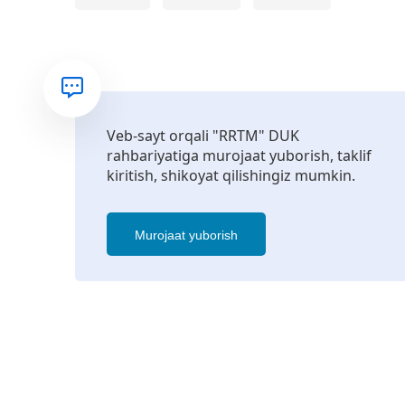
Veb-sayt orqali "RRTM" DUK
rahbariyatiga murojaat yuborish, taklif
kiritish, shikoyat qilishingiz mumkin.
Murojaat yuborish