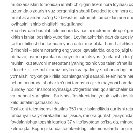
mutaxassislari tomonidan ishlab chiqilgan teleminora loyihasi qiz
tuzumida o‘zgarish yuz berganligi sababli Bag‘dod teleminora q
mulohazalardan so‘ng O‘zbekiston hukumati tomonidan ana shu 
loyihasini ishlab chiqilishi ma’qullanadi.
Shu davrdan boshlab teleminora loyihasini mukammalroq o‘rgani
kiritish ishlari boshlab yuboriladi. Loyihalashtirish davrida asos
radioeshittirishdan tashqari yana qator masalalar ham hal etilishi
Birinchisi – teleminoraning eng yuqori qavatlarida xalq xo‘jaligi 
ob-havo, osmon jismlari va quyosh radiatsiyasi (nurlanishi) to‘g
muhitni kuzatuvchi meteostansiyaning texnik vositalari o‘rnatilishi
Ikkinchisi – respublikamiz poytaxti va qadimiy shaharlardagi tari
yo‘nalishi ro‘yxatiga kiritila boshlanganligi sababli, teleminora h
uchun minorada shahar ko‘rkini tamosha qilish maydoni hamda ik
Bunday nodir inshoot loyihasiga o‘zgartirishlar, qo‘shimchalar k
va mehnat sarf qilindi. Bu ishda Toshkentdagi yetuk loyiha instit
xalq ustalari qatnashdilar.
Toshkent teleminorasi dastlab 350 metr balandlikda qurilishi reja
rahbariyati sa’y-harakatlari natijasida, minora qurilish jarayoni
foydalanishga topshirilganiga 37 yil to‘layotgan bo‘lsa-da, min
kelmoqda. Bugungi kunda Toshkentdagi teleminoralarda tungi manz