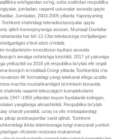
illikka erishgandan so‘ng, soha xodimlari respublika
ologiyalar, jumladan, raqamli uskunalar asosida qayta
rishadilar. Jumladan, 2003-2005 yillarda Yaponiyaning
a Toshkent shahridagi teleradiostansiyalar qayta
joriy qilish konsepsiyasiga asosan, Mustaqil Davlatlar
haharlarida har biri 12-13ta teledasturga mo‘ljallangan
rilganligini e’tirof etish o‘rinlidir.
 rivojlantirish» investitsion loyihasi asosida
bosqich amalga oshirishga kirishildi. 2017 yil yakuniga
a yetkazildi va 2018 yili respublika bo‘ylab efir orqali
ma-bosqich to‘xtatiladi.
Oxirgi yillarda Toshkentda o‘ta
nnovatsion 4K formatdagi yangi telekanal efirga uzatila
ntenna-machta mustahkamligini ta’minlash borasida
nt shahrida raqamli teleuzatgich komplekslarini
Slarda 1947–1950 yillardan buyon foydalanib kelingan,
talari yangilariga almashtirildi. Respublika bo‘ylab
ay sharoit yaratildi, uzoq va olis mintaqalardagi
pikap avtotrasportlar xarid qilindi. Toshkent
oshkentdagi ikkita teleminoraga tungi manzarali yoritish
a joylashgan «Koinot» restorani mukammal
viloyat markazlarida raqamli teleuzatgich komplekslari