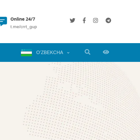
Online 24/7
(+998 71) 202 35 49
t.me/crrt_gup
info@crrt.uz
O'ZBEKCHA