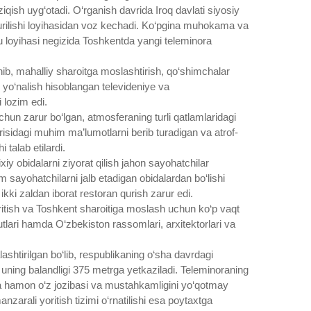
iqish uyg‘otadi. O‘rganish davrida Iroq davlati siyosiy
urilishi loyihasidan voz kechadi. Ko‘pgina muhokama va
loyihasi negizida Toshkentda yangi teleminora
b, mahalliy sharoitga moslashtirish, qo‘shimchalar
iy yo‘nalish hisoblangan televideniye va
 lozim edi.
uchun zarur bo‘lgan, atmosferaning turli qatlamlaridagi
‘risidagi muhim ma’lumotlarni berib turadigan va atrof-
 talab etilardi.
xiy obidalarni ziyorat qilish jahon sayohatchilar
am sayohatchilarni jalb etadigan obidalardan bo‘lishi
ki zaldan iborat restoran qurish zarur edi.
iritish va Toshkent sharoitiga moslash uchun ko‘p vaqt
utlari hamda O‘zbekiston rassomlari, arxitektorlari va
lashtirilgan bo‘lib, respublikaning o‘sha davrdagi
da uning balandligi 375 metrga yetkaziladi. Teleminoraning
ora hamon o‘z jozibasi va mustahkamligini yo‘qotmay
arali yoritish tizimi o‘rnatilishi esa poytaxtga