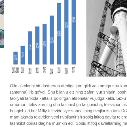
Oila a’zolarini bir dasturxon atrofiga jam qildi va kamiga shu xon
(antenna) ilib qo‘ydi. Shu bilan u o‘zining zafarli yurishlarini bo
faoliyati tarixida katta iz qoldirgan afsonalar vujudga keldi. Siz
umuman, televizorning shu ko‘rinishga kelgunicha, televizion asarl
bosqichlari bor.Milliy televideniye sanoatining rivojlanish tarixi X
mamlakatda televideniyeni rivojlantirish sobiq ittifoq davlat tele
tashkilot doirasidagina mumkin edi. Sobiq ittifoq davlatlarning mu