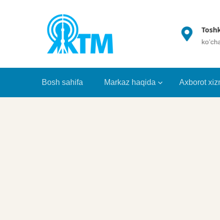
(+998 71) 202 35 49
Toshk
info@crrt.uz
ko‘ch
Bosh sahifa
Markaz haqida
Axborot xiz