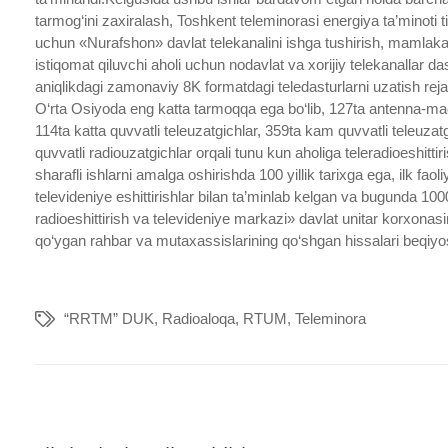
tarmog‘ini zaxiralash, Toshkent teleminorasi energiya ta’minoti ti
uchun «Nurafshon» davlat telekanalini ishga tushirish, mamlaka
istiqomat qiluvchi aholi uchun nodavlat va xorijiy telekanallar da
aniqlikdagi zamonaviy 8K formatdagi teledasturlarni uzatish rejal
O‘rta Osiyoda eng katta tarmoqqa ega bo‘lib, 127ta antenna-m
114ta katta quvvatli teleuzatgichlar, 359ta kam quvvatli teleuzat
quvvatli radiouzatgichlar orqali tunu kun aholiga teleradioeshitti
sharafli ishlarni amalga oshirishda 100 yillik tarixga ega, ilk fa
televideniye eshittirishlar bilan ta’minlab kelgan va bugunda 1
radioeshittirish va televideniye markazi» davlat unitar korxonasi
qo‘ygan rahbar va mutaxassislarining qo‘shgan hissalari beqiyo
“RRTM” DUK
,
Radioaloqa
,
RTUM
,
Teleminora