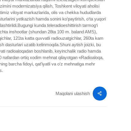
zimini modernizatsiya qilish, Toshkent viloyati aholisi
timiz viloyat markazlarida, olis va chekka hududlarda
sturlarini yetkazish hamda sonini ko‘paytirish, o‘ta yuqori
ashtirildi.Bugungi kunda teleradioeshittirish tarmog‘i
achta inshootlar (shundan 28ta 100 m. baland AMS),
gichlar, 121ta katta quvvatli radiouzatgichlar, 260ta kam
rish dasturlari uzatib kelinmoqda.Shuni aytish joizki, bu
oliyati radioaloqadan boshlanib, keyinchalik radio hamda
000 nafardan ortiq xodim mehnat qilayotgan «Radioaloqa,
ning barcha fidoyi, qat’iyatli va o‘z mehnatiga mehr
s.
Maqolani ulashish