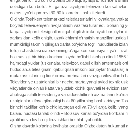
efirga berildi. Bu kun O‘zbekiston xalqi, ayniqsa, Toshkent shah
qoladigan kun bo‘ldi. Efirga uzatilayotgan televizion ko‘rsatuvlar 
doirasi, ya’ni qamrovi 80-90 kilometrni tashkil etardi.
Oldinda Toshkent telemarkazi teledasturlarini viloyatlarga yetkaz
bo‘ylab televideniyeni rivojlantirish vazifasi turar edi. Sohani
tarqatilayotgan telesignallarni qabul qilish imkoniyati bor joyla
xaritasidan kelib chiqib, uzatkichlarni o‘rnatish manzillari ustida i
mumkinligi taxmin qilingan xarita bo‘yicha tog‘li hududlarda izlanis
to‘lqin chastotasi diapazonining o‘ziga xos xususiyati, ya’ni uza
bo‘lmasligi, bir-biriga ko‘rinarli joyda bo‘lishi hisobga olindi.1956-
hajmdagi yuklar (uskunalar, televizor, qabul qilish antennasi) orti
hududlarda telesignalni qabul qilish imkoni bor joylar (nuqtalar) 
mutaxassislarining fidokorona mehnatlari evaziga viloyatlarda ham
Televideniye uzatgichlari bir necha marta yangi avlod texnik us
viloyatlarida o‘nlab katta va yuzlab kichik quvvatli televizion sta
aholisiga sifatli televideniye va radoeshittirish xizmatlarini ko‘
uzatgichlar kifoya qilmasligi bois 60-yillarning boshlaridayoq T
birinchi takliflar ko‘rib chiqilayotgan edi va 70-yillarga kelib, y
baland nuqtasi tanlab olindi – Bo‘zsuv kanali bo‘yidan ko‘rkam 
ajratiladi va loyiha-qidiruv ishlari boshlab yuborildi.
O‘sha davrda ko‘pgina loyihalar orasida O‘zbekiston hukumati a