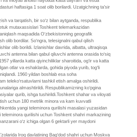
ri va viloyati aholisi hayotida katta bayram va esda
dasturi haftasiga 1 soat olib borilardi. Uzatgichning ta’sir
ish va tarqatish, bir so‘z bilan aytganda, respublika
ng yetuk mutaxassislari Toshkent telemarkazidan
rni aniqlash maqsadida O‘zbekistonning geografik
sh olib bordilar. So‘ngra, telesignalni qabul qilish
hlar olib borildi. Izlanishlar davrida, albatta, ultraqisqa
tuvchi antenna bilan qabul qiluvchi antenna orasida to‘siq
1957 yillarda katta qiyinchiliklar sharoitida, og‘ir va katta
lgan otlar va eshaklarda, gohida piyoda yurib, tog‘li
aniqlandi.
1960 yildan boshlab esa soha
 teleko‘rsatuvlarni tashkil etish amalga oshirildi.
kunalariga almashtirildi. Respublikamizning ko‘pgina
nsiyalar qurib, ishga tushirildi.Toshkent shahar va viloyati
rsatish uchun 180 metrlik minora va kam kuvvatli
oshkentda yangi teleminora qurilishi masalasi yuzasidan
angi teleminora qurilishi uchun Toshkent shahri markazining
manzarani o‘z ichiga olgan 6 gektarli yer maydoni
’zolarida Iroq davlatining Bag‘dod shahri uchun Moskva