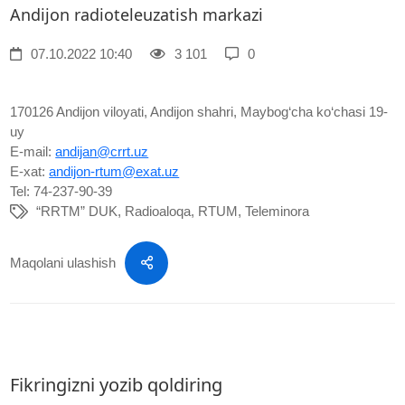
Andijon radioteleuzatish markazi
07.10.2022 10:40
3 101
0
170126 Andijon viloyati, Andijon shahri, Maybog‘cha ko‘chasi 19-
uy
E-mail:
andijan@crrt.uz
E-xat:
andijon-rtum@exat.uz
Tel: 74-237-90-39
“RRTM” DUK
,
Radioaloqa
,
RTUM
,
Teleminora
Maqolani ulashish
Fikringizni yozib qoldiring