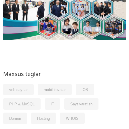
Maxsus teglar
veb-saytlar
mobil ilovalar
iOS
PHP & MySQL
IT
Sayt yaratish
Domen
Hosting
WHOIS