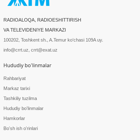
RADIOALOQA, RADIOESHITTIRISH
VA TELEVIDENIYE MARKAZI
100202, Toshkent sh., A.Temur ko‘chasi 109A uy.
info@crrt.uz, crrt@exat.uz
Hududiy bo'linmalar
Rahbariyat
Markaz tarixi
Tashkiliy tuzilma
Hududiy bo'linmalar
Hamkorlar
Bo'sh ish o'rinlari