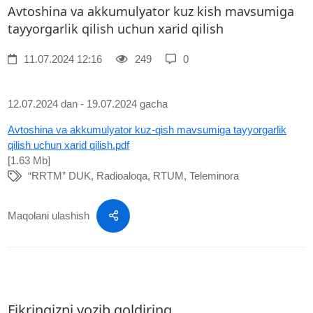
Avtoshina va akkumulyator kuz kish mavsumiga
tayyorgarlik qilish uchun xarid qilish
11.07.2024 12:16
249
0
12.07.2024 dan - 19.07.2024 gacha
Avtoshina va akkumulyator kuz-qish mavsumiga tayyorgarlik
qilish uchun xarid qilish.pdf
[1.63 Mb]
“RRTM” DUK
,
Radioaloqa
,
RTUM
,
Teleminora
Maqolani ulashish
Fikringizni yozib qoldiring