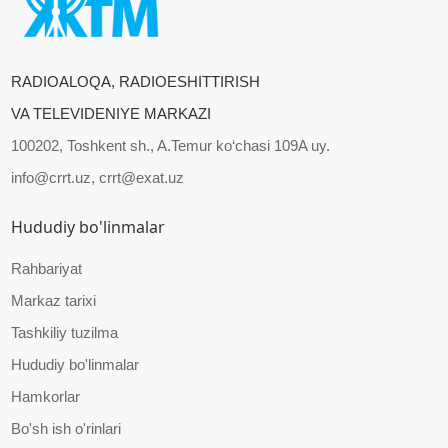
RADIOALOQA, RADIOESHITTIRISH
VA TELEVIDENIYE MARKAZI
100202, Toshkent sh., A.Temur ko‘chasi 109A uy.
info@crrt.uz, crrt@exat.uz
Hududiy bo'linmalar
Rahbariyat
Markaz tarixi
Tashkiliy tuzilma
Hududiy bo'linmalar
Hamkorlar
Bo'sh ish o'rinlari