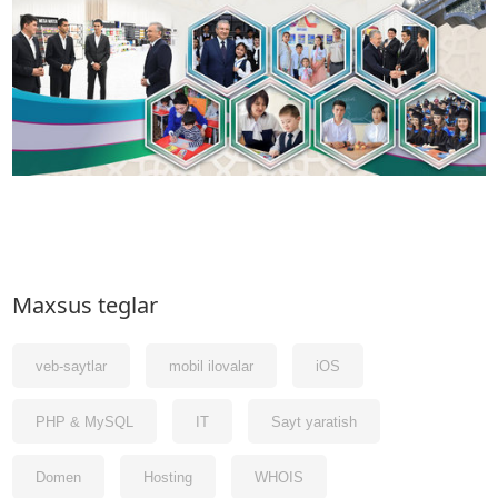
Maxsus teglar
veb-saytlar
mobil ilovalar
iOS
PHP & MySQL
IT
Sayt yaratish
Domen
Hosting
WHOIS