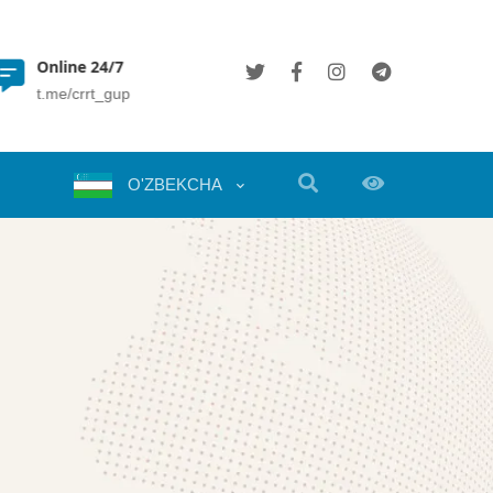
Online 24/7
(+998 71) 202 35 49
t.me/crrt_gup
info@crrt.uz
O'ZBEKCHA