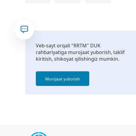
Veb-sayt orqali "RRTM" DUK
rahbariyatiga murojaat yuborish, taklif
kiritish, shikoyat qilishingiz mumkin.
Murojaat yuborish