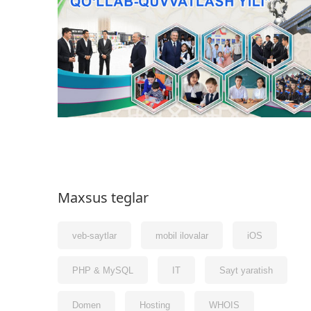
Maxsus teglar
veb-saytlar
mobil ilovalar
iOS
PHP & MySQL
IT
Sayt yaratish
Domen
Hosting
WHOIS