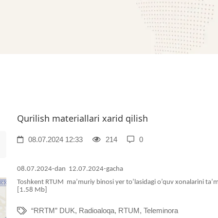
Qurilish materiallari xarid qilish
08.07.2024 12:33
214
0
08.07.2024-dan 12.07.2024-gacha
Toshkent RTUM ma’muriy binosi yer to’lasidagi o’quv xonalarini ta’mi
[1.58 Mb]
“RRTM” DUK
,
Radioaloqa
,
RTUM
,
Teleminora