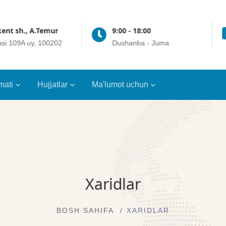
ent sh., A.Temur
9:00 - 18:00
asi 109A uy, 100202
Dushanba - Juma
mati
Hujjatlar
Ma'lumot uchun
Xaridlar
BOSH SAHIFA
XARIDLAR