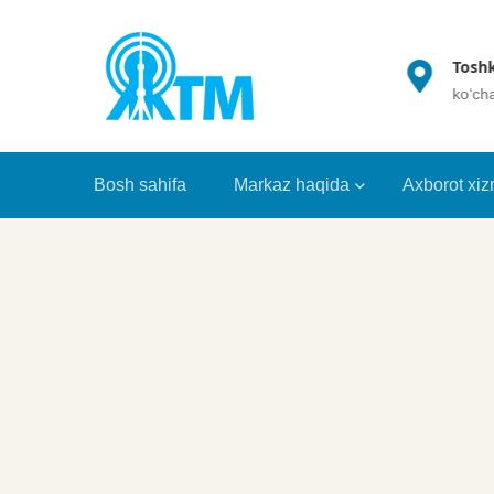
(+998 71) 202 35 49
Toshk
info@crrt.uz
ko‘ch
Bosh sahifa
Markaz haqida
Axborot xiz