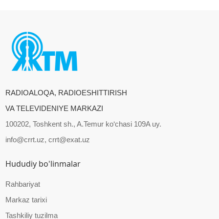
RADIOALOQA, RADIOESHITTIRISH
VA TELEVIDENIYE MARKAZI
100202, Toshkent sh., A.Temur ko‘chasi 109A uy.
info@crrt.uz, crrt@exat.uz
Hududiy bo'linmalar
Rahbariyat
Markaz tarixi
Tashkiliy tuzilma