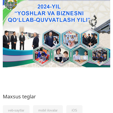
Maxsus teglar
veb-saytlar
mobil ilovalar
iOS