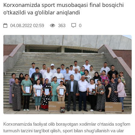
Korxonamizda sport musobaqasi final bosqichi
o’tkazildi va g‘oliblar aniqlandi
04.08.2022 02:59
363
0
Korxonamizda faoliyat olib borayotgan xodimlar o‘rtasida sog‘lom
turmush tarzini targ‘ibot qilish, sport bilan shug‘ullanish va ular