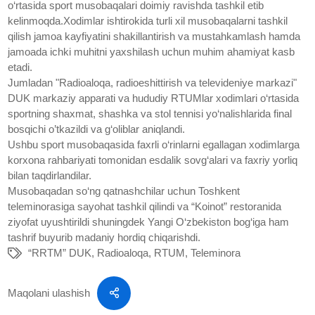
o‘rtasida sport musobaqalari doimiy ravishda tashkil etib
kelinmoqda.Xodimlar ishtirokida turli xil musobaqalarni tashkil
qilish jamoa kayfiyatini shakillantirish va mustahkamlash hamda
jamoada ichki muhitni yaxshilash uchun muhim ahamiyat kasb
etadi.
Jumladan "Radioaloqa, radioeshittirish va televideniye markazi"
DUK markaziy apparati va hududiy RTUMlar xodimlari o‘rtasida
sportning shaxmat, shashka va stol tennisi yo‘nalishlarida final
bosqichi o’tkazildi va g‘oliblar aniqlandi.
Ushbu sport musobaqasida faxrli o‘rinlarni egallagan xodimlarga
korxona rahbariyati tomonidan esdalik sovg‘alari va faxriy yorliq
bilan taqdirlandilar.
Musobaqadan so‘ng qatnashchilar uchun Toshkent
teleminorasiga sayohat tashkil qilindi va “Koinot” restoranida
ziyofat uyushtirildi shuningdek Yangi O‘zbekiston bog‘iga ham
tashrif buyurib madaniy hordiq chiqarishdi.
“RRTM” DUK
,
Radioaloqa
,
RTUM
,
Teleminora
Maqolani ulashish