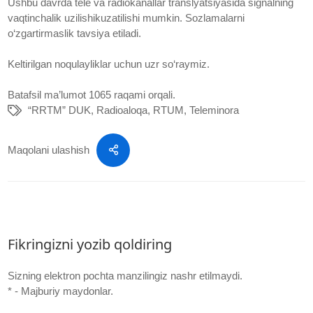
Ushbu davrda tele va radiokanallar translyatsiyasida signalning
vaqtinchalik uzilishikuzatilishi mumkin. Sozlamalarni
o‘zgartirmaslik tavsiya etiladi.
Keltirilgan noqulayliklar uchun uzr so‘raymiz.
Batafsil ma’lumot 1065 raqami orqali.
“RRTM” DUK
,
Radioaloqa
,
RTUM
,
Teleminora
Maqolani ulashish
Fikringizni yozib qoldiring
Sizning elektron pochta manzilingiz nashr etilmaydi.
* - Majburiy maydonlar.