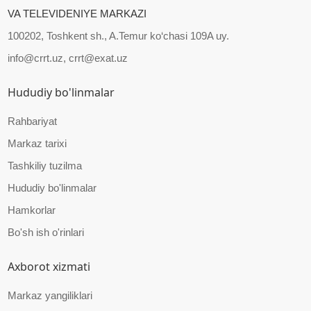
VA TELEVIDENIYE MARKAZI
100202, Toshkent sh., A.Temur ko‘chasi 109A uy.
info@crrt.uz, crrt@exat.uz
Hududiy bo'linmalar
Rahbariyat
Markaz tarixi
Tashkiliy tuzilma
Hududiy bo'linmalar
Hamkorlar
Bo'sh ish o'rinlari
Axborot xizmati
Markaz yangiliklari