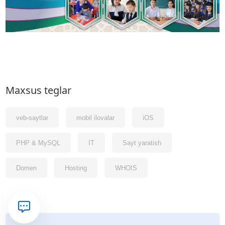
Maxsus teglar
veb-saytlar
mobil ilovalar
iOS
PHP & MySQL
IT
Sayt yaratish
Domen
Hosting
WHOIS