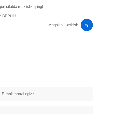
ri sifatda muxlislik qiling!
qo BEPUL!
Maqolani ulashish