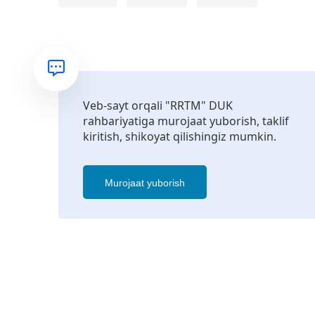
Veb-sayt orqali "RRTM" DUK
rahbariyatiga murojaat yuborish, taklif
kiritish, shikoyat qilishingiz mumkin.
Murojaat yuborish