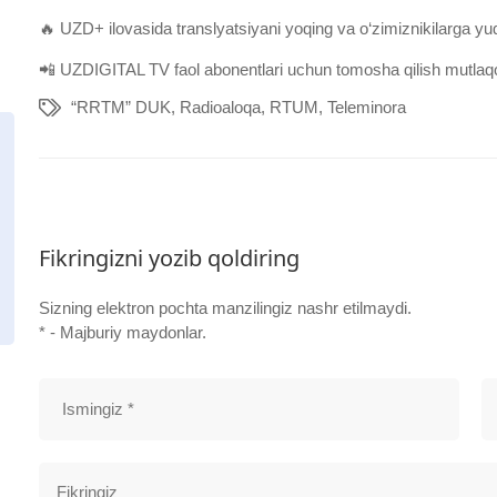
🔥 UZD+ ilovasida translyatsiyani yoqing va o‘zimiznikilarga yuqo
📲 UZDIGITAL TV faol abonentlari uchun tomosha qilish mutla
“RRTM” DUK
,
Radioaloqa
,
RTUM
,
Teleminora
Fikringizni yozib qoldiring
Sizning elektron pochta manzilingiz nashr etilmaydi.
* - Majburiy maydonlar.