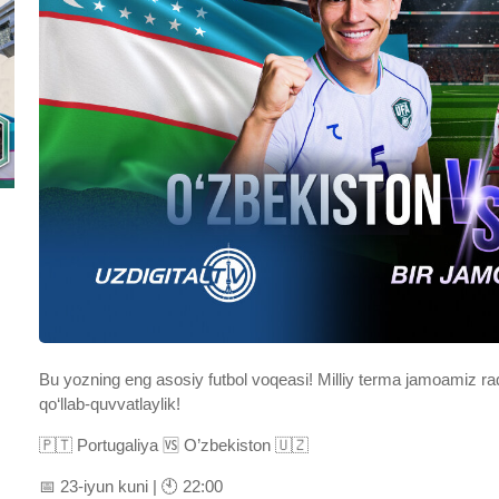
Bu yozning eng asosiy futbol voqeasi! Milliy terma jamoamiz ra
qo‘llab-quvvatlaylik!
🇵🇹 Portugaliya 🆚 O’zbekiston 🇺🇿
📅 23-iyun kuni | 🕙 22:00