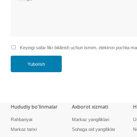
Keyingi safar fikr bildirish uchun ismim, elektron pochta 
Yuborish
Hududiy bo'linmalar
Axborot xizmati
H
Rahbariyat
Markaz yangiliklari
U
Markaz tarixi
Sohaga oid yangiliklar
N