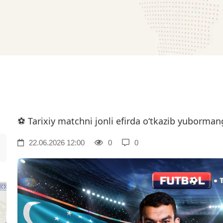
⚽️ Tarixiy matchni jonli efirda o‘tkazib yuborman
22.06.2026 12:00
0
0