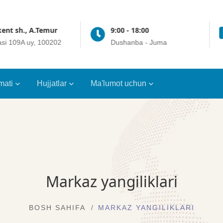
ent sh., A.Temur
9:00 - 18:00
asi 109A uy, 100202
Dushanba - Juma
mati
Hujjatlar
Ma'lumot uchun
Markaz yangiliklari
BOSH SAHIFA
MARKAZ YANGILIKLARI