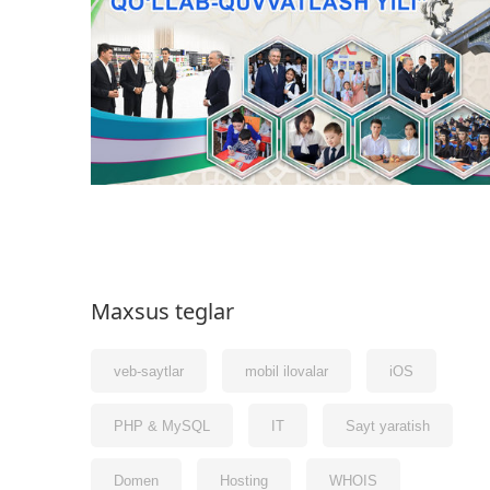
Maxsus teglar
veb-saytlar
mobil ilovalar
iOS
PHP & MySQL
IT
Sayt yaratish
Domen
Hosting
WHOIS