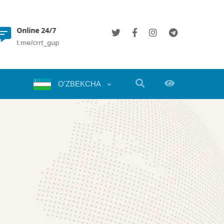
Online 24/7
(+998 71) 202 35 49
t.me/crrt_gup
info@crrt.uz
O'ZBEKCHA