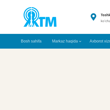
(+998 71) 202 35 49
Toshk
info@crrt.uz
ko‘ch
Bosh sahifa
Markaz haqida
Axborot xiz