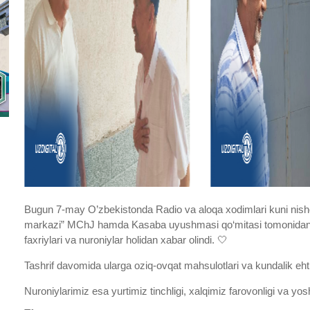
Bugun 7-may O’zbekistonda Radio va aloqa xodimlari kuni nishon
markazi” MChJ hamda Kasaba uyushmasi qo‘mitasi tomonidan k
faxriylari va nuroniylar holidan xabar olindi. 🤍
Tashrif davomida ularga oziq-ovqat mahsulotlari va kundalik ehti
Nuroniylarimiz esa yurtimiz tinchligi, xalqimiz farovonligi va yos