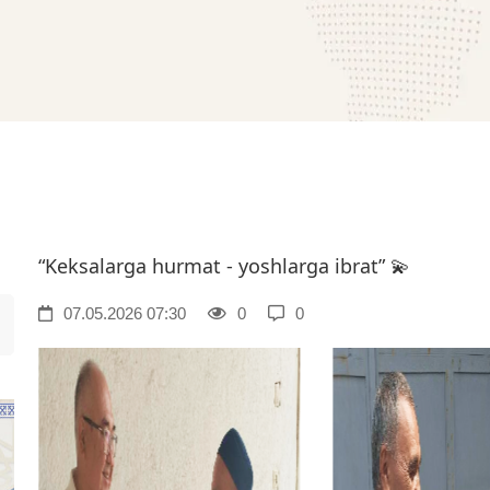
“Keksalarga hurmat - yoshlarga ibrat” 💫
07.05.2026 07:30
0
0