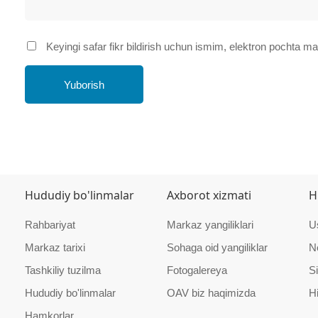
Keyingi safar fikr bildirish uchun ismim, elektron pochta 
Yuborish
Hududiy bo'linmalar
Axborot xizmati
H
Rahbariyat
Markaz yangiliklari
U
Markaz tarixi
Sohaga oid yangiliklar
N
Tashkiliy tuzilma
Fotogalereya
Si
Hududiy bo'linmalar
OAV biz haqimizda
H
Hamkorlar