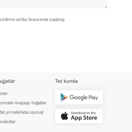
manzilimni ushbu brauzerda saqlang.
ujjatlar
Tez kunda
stav
ormativ-huquqiy hujjatlar
fat yo'nalishida siyosat
isobotlar