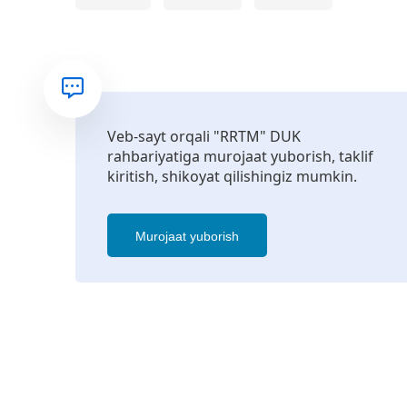
Veb-sayt orqali "RRTM" DUK
rahbariyatiga murojaat yuborish, taklif
kiritish, shikoyat qilishingiz mumkin.
Murojaat yuborish