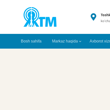
(+998 71) 202 35 49
Toshk
info@crrt.uz
ko‘ch
Bosh sahifa
Markaz haqida
Axborot xiz