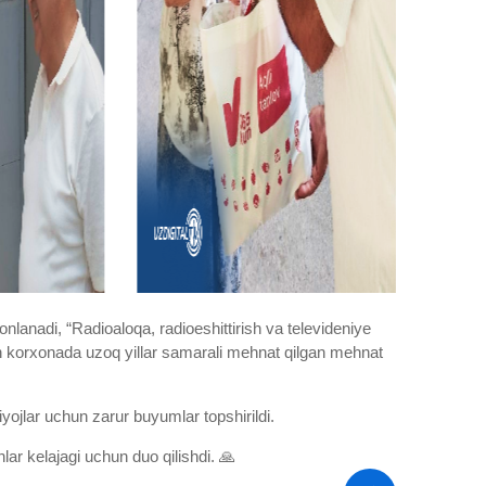
lanadi, “Radioaloqa, radioeshittirish va televideniye
orxonada uzoq yillar samarali mehnat qilgan mehnat
yojlar uchun zarur buyumlar topshirildi.
hlar kelajagi uchun duo qilishdi. 🙏