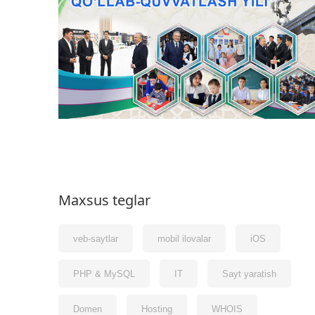
Maxsus teglar
veb-saytlar
mobil ilovalar
iOS
PHP & MySQL
IT
Sayt yaratish
Domen
Hosting
WHOIS