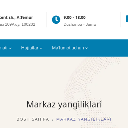
ent sh., A.Temur
9:00 - 18:00
asi 109A uy, 100202
Dushanba - Juma
mati
Hujjatlar
Ma'lumot uchun
Markaz yangiliklari
BOSH SAHIFA
MARKAZ YANGILIKLARI