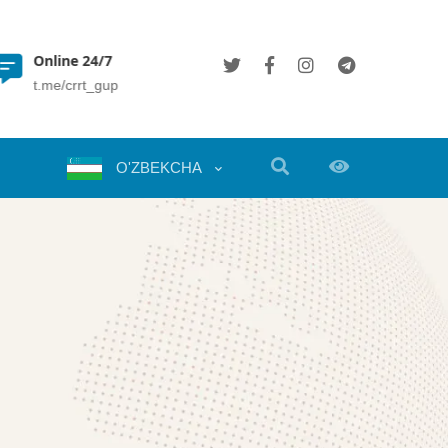
Online 24/7
(+998 71) 202 35 49
t.me/crrt_gup
info@crrt.uz
O'ZBEKCHA