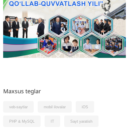
Maxsus teglar
veb-saytlar
mobil ilovalar
iOS
PHP & MySQL
IT
Sayt yaratish