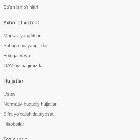
Bo'sh ish o'rinlari
Axborot xizmati
Markaz yangiliklari
Sohaga oid yangiliklar
Fotogalereya
OAV biz haqimizda
Hujjatlar
Ustav
Normativ-huquqiy hujjatlar
Sifat yo'nalishida siyosat
Hisobotlar
Tez kunda