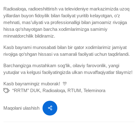
Radioaloqa, radioeshittirish va televideniye markazimizda uzoq
yillardan buyon fidoyilik bilan faoliyat yuritib kelayotgan, o‘z
mehnati, mas’uliyati va professionalligi bilan jamoamiz rivojiga
hissa qo‘shayotgan barcha xodimlarimizga samimiy
minnatdorchilik bildiramiz.
Kasb bayrami munosabati bilan bir qator xodimlarimiz jamiyat
rivojiga qo‘shgan hissasi va samarali faoliyati uchun taqdirlandi.
Barchangizga mustahkam sog‘lik, oilaviy farovonlik, yangi
yutuqlar va kelgusi faoliyatingizda ulkan muvaffaqiyatlar tilaymiz!
Kasb bayramingiz muborak! 🎊
“RRTM” DUK
,
Radioaloqa
,
RTUM
,
Teleminora
Maqolani ulashish