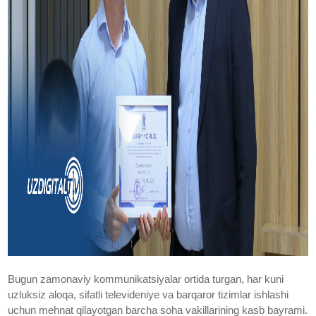
Bugun zamonaviy kommunikatsiyalar ortida turgan, har kuni
uzluksiz aloqa, sifatli televideniye va barqaror tizimlar ishlashi
uchun mehnat qilayotgan barcha soha vakillarining kasb bayrami.