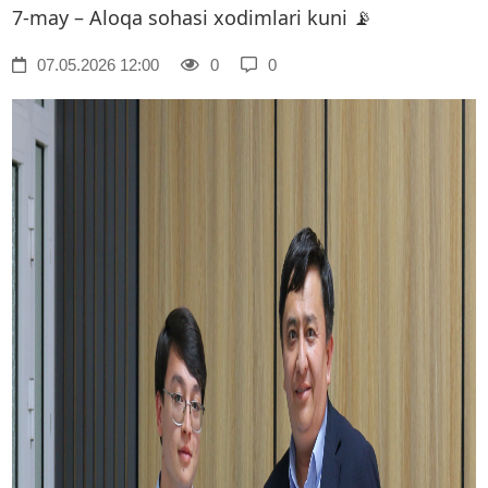
7-may – Aloqa sohasi xodimlari kuni 📡
07.05.2026 12:00
0
0