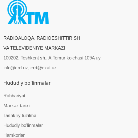
RADIOALOQA, RADIOESHITTIRISH
VA TELEVIDENIYE MARKAZI
100202, Toshkent sh., A.Temur ko‘chasi 109A uy.
info@crrt.uz, crrt@exat.uz
Hududiy bo'linmalar
Rahbariyat
Markaz tarixi
Tashkiliy tuzilma
Hududiy bo'linmalar
Hamkorlar