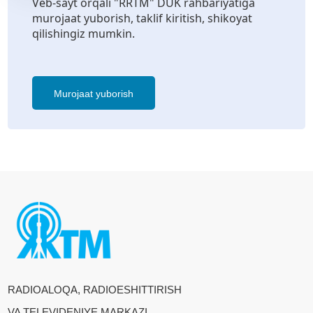
Veb-sayt orqali "RRTM" DUK rahbariyatiga
murojaat yuborish, taklif kiritish, shikoyat
qilishingiz mumkin.
Murojaat yuborish
RADIOALOQA, RADIOESHITTIRISH
VA TELEVIDENIYE MARKAZI