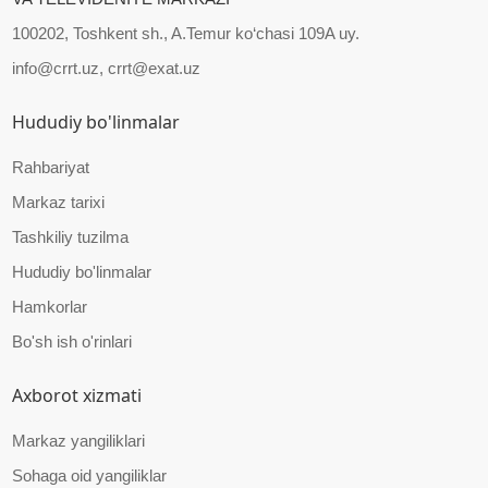
100202, Toshkent sh., A.Temur ko‘chasi 109A uy.
info@crrt.uz, crrt@exat.uz
Hududiy bo'linmalar
Rahbariyat
Markaz tarixi
Tashkiliy tuzilma
Hududiy bo'linmalar
Hamkorlar
Bo'sh ish o'rinlari
Axborot xizmati
Markaz yangiliklari
Sohaga oid yangiliklar