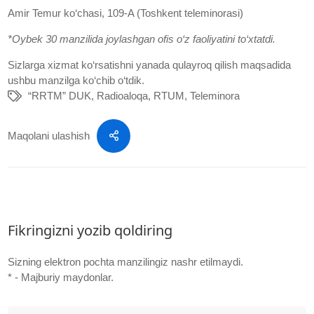
Amir Temur ko‘chasi, 109-A (Toshkent teleminorasi)
*Oybek 30 manzilida joylashgan ofis o‘z faoliyatini to‘xtatdi.
Sizlarga xizmat ko‘rsatishni yanada qulayroq qilish maqsadida
ushbu manzilga ko‘chib o‘tdik.
“RRTM” DUK
,
Radioaloqa
,
RTUM
,
Teleminora
Maqolani ulashish
Fikringizni yozib qoldiring
Sizning elektron pochta manzilingiz nashr etilmaydi.
* - Majburiy maydonlar.