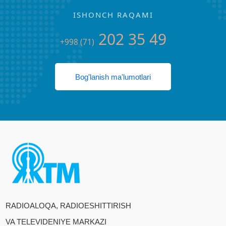
ISHONCH RAQAMI
202 35 49
+998 (71)
Bog'lanish ma'lumotlari
RADIOALOQA, RADIOESHITTIRISH
VA TELEVIDENIYE MARKAZI