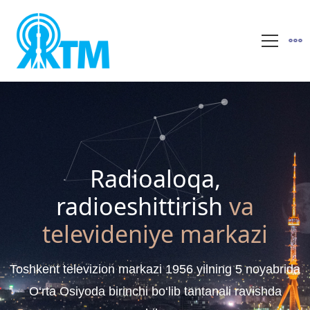
Radioaloqa,
radioeshittirish
va
televideniye markazi
Toshkent televizion markazi 1956 yilning 5 noyabrida
O‘rta Osiyoda birinchi bo‘lib tantanali ravishda