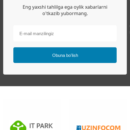
Eng yaxshi tahlilga ega oylik xabarlarni
o'tkazib yubormang.
Obuna bo'lish