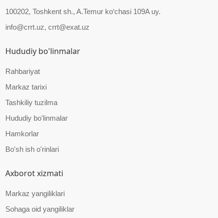
100202, Toshkent sh., A.Temur ko‘chasi 109A uy.
info@crrt.uz, crrt@exat.uz
Hududiy bo'linmalar
Rahbariyat
Markaz tarixi
Tashkiliy tuzilma
Hududiy bo'linmalar
Hamkorlar
Bo'sh ish o'rinlari
Axborot xizmati
Markaz yangiliklari
Sohaga oid yangiliklar