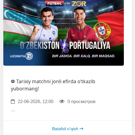
⚽️ Tarixiy matchni jonli efirda o‘tkazib
yubormang!
22-06-2026, 12:00
0 просмотров
…
Batafsil o'qish