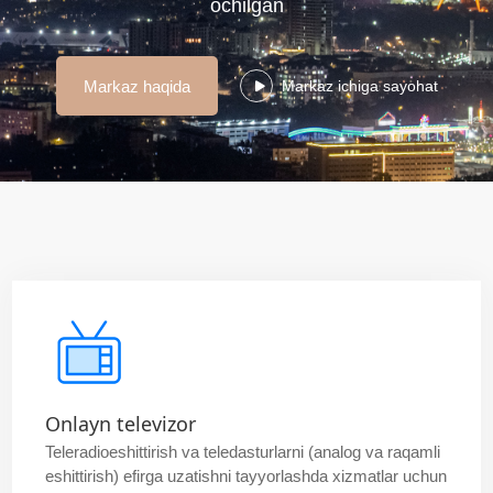
ochilgan
Markaz haqida
Markaz ichiga sayohat
Onlayn televizor
Teleradioeshittirish va teledasturlarni (analog va raqamli
eshittirish) efirga uzatishni tayyorlashda xizmatlar uchun