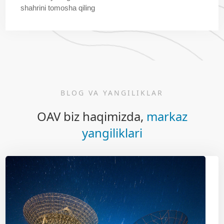
shahrini tomosha qiling
BLOG VA YANGILIKLAR
OAV biz haqimizda,
markaz
yangiliklari