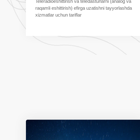
Teleradioeshittirish va teledasturlarni (analog va
raqamli eshittirish) efirga uzatishni tayyorlashda
xizmatlar uchun tariflar