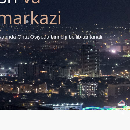
 markazi
abrida O‘rta Osiyoda birinchi bo‘lib tantanali
t