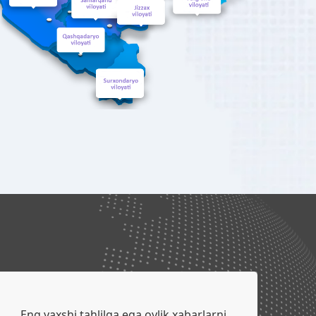
Eng yaxshi tahlilga ega oylik xabarlarni