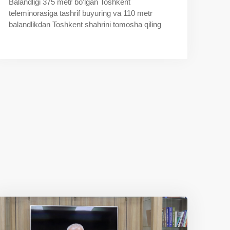
Balandligi 375 metr bo’lgan Toshkent
teleminorasiga tashrif buyuring va 110 metr
balandlikdan Toshkent shahrini tomosha qiling