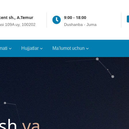
r
9:00 - 18:00
Online 24/7
02
Dushanba - Juma
t.me/crrt_gu
mati
Hujjatlar
Ma'lumot uchun
ish
va