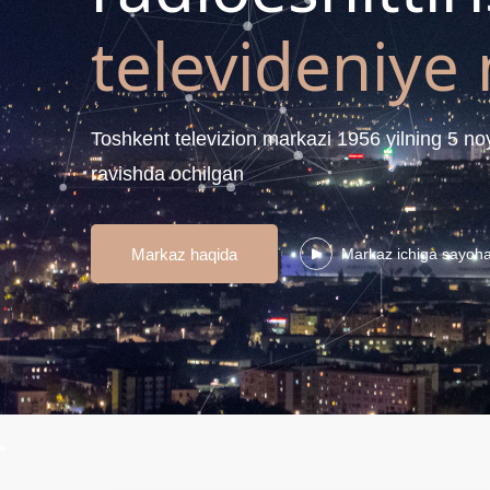
televideniye
Toshkent televizion markazi 1956 yilning 5 noy
ravishda ochilgan
Markaz haqida
Markaz ichiga sayoha