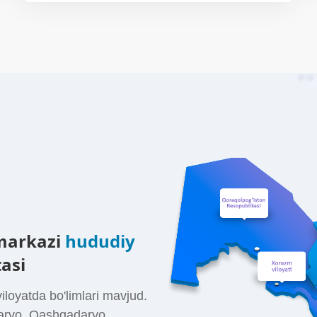
 markazi
hududiy
tasi
iloyatda bo'limlari mavjud.
aryo, Qashqadaryo,