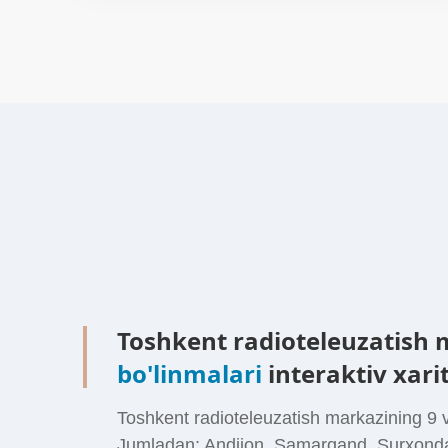
Toshkent radioteleuzatish
bo'linmalari
interaktiv xari
Toshkent radioteleuzatish markazining 9 v
Jumladan: Andijon, Samarqand, Surxond