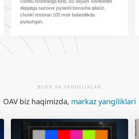
Ushbu restoranga kirib, siz deyarli Toshkentni
diqqatga sazovor joylarini tomosha qilasiz,
chunki restoran 105 metr balandlikda
joylashgan.
BLOG VA YANGILIKLAR
OAV biz haqimizda,
markaz yangiliklari