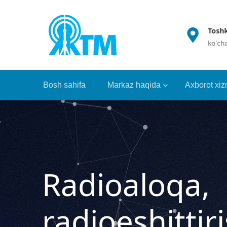
(+998 71) 202 35 49
Toshkent sh., A.Temu
info@crrt.uz
ko‘chasi 109A uy, 1002
Bosh sahifa
Markaz haqida
Axborot xiz
Radioaloqa,
radioeshittir