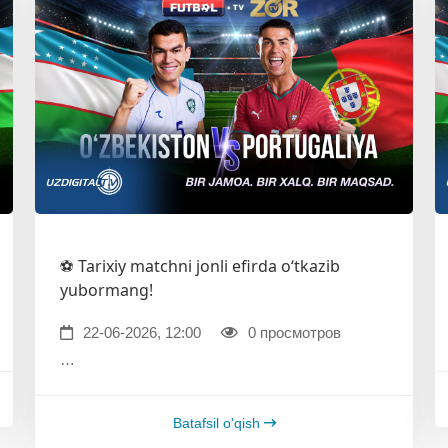
⚽️ Tarixiy matchni jonli efirda o‘tkazib
yubormang!
22-06-2026, 12:00
0 просмотров
…
Batafsil o'qish