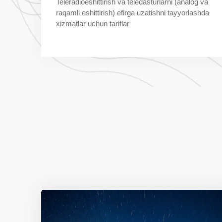
Teleradioeshittirish va teledasturlarni (analog va
raqamli eshittirish) efirga uzatishni tayyorlashda
xizmatlar uchun tariflar