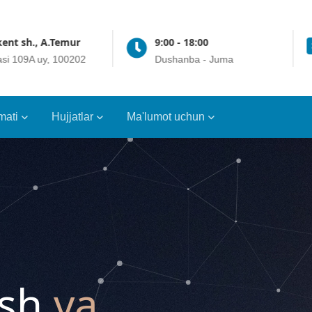
- 18:00
Online 24/7
anba - Juma
t.me/crrt_gup
mati
Hujjatlar
Ma'lumot uchun
ish
va