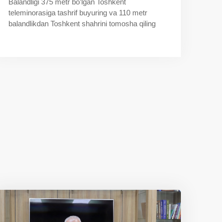
Balandligi 375 metr bo’lgan Toshkent
teleminorasiga tashrif buyuring va 110 metr
balandlikdan Toshkent shahrini tomosha qiling