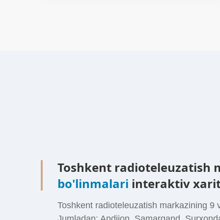
Toshkent radioteleuzatish
bo'linmalari
interaktiv xari
Toshkent radioteleuzatish markazining 9 v
Jumladan: Andijon, Samarqand, Surxond