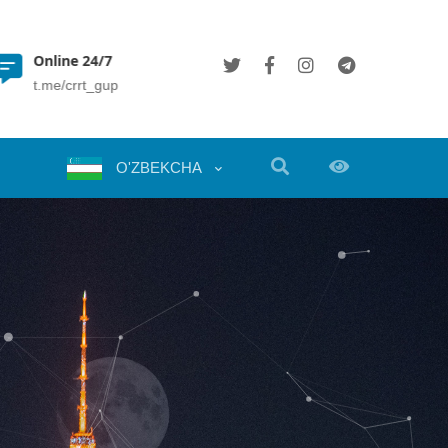
(+998 71) 202 35 49
Toshkent sh., A.Temur
info@crrt.uz
ko‘chasi 109A uy, 10020
O'ZBEKCHA