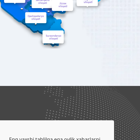
Eng yaxshi tahlilga ega oylik xabarlarni