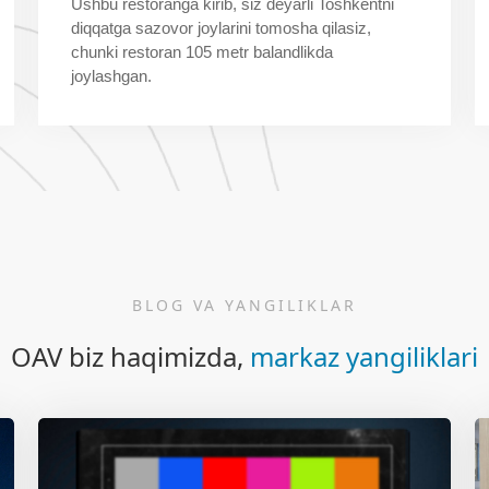
Ushbu restoranga kirib, siz deyarli Toshkentni
diqqatga sazovor joylarini tomosha qilasiz,
chunki restoran 105 metr balandlikda
joylashgan.
BLOG VA YANGILIKLAR
OAV biz haqimizda,
markaz yangiliklari