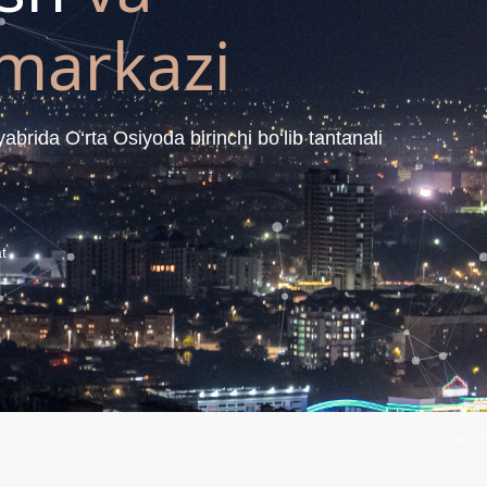
 markazi
abrida O‘rta Osiyoda birinchi bo‘lib tantanali
t