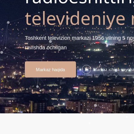
televideniye
Toshkent televizion markazi 1956 yilning 5 noy
ravishda ochilgan
Markaz haqida
Markaz ichiga sayoha