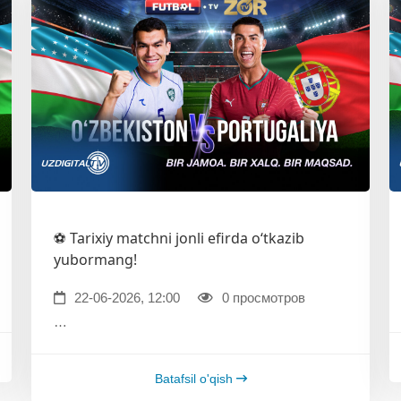
⚽️ Tarixiy matchni jonli efirda o‘tkazib
yubormang!
22-06-2026, 12:00
0 просмотров
…
Batafsil o'qish