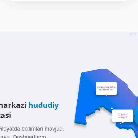
 markazi
hududiy
tasi
iloyatda bo'limlari mavjud.
aryo, Qashqadaryo,